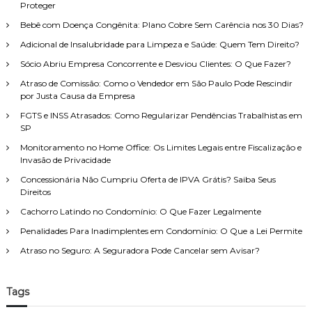
n
Proteger
e
a
c
i
Bebê com Doença Congênita: Plano Cobre Sem Carência nos 30 Dias?
i
r
t
a
p
Adicional de Insalubridade para Limpeza e Saúde: Quem Tem Direito?
o
s
o
d
l
Sócio Abriu Empresa Concorrente e Desviou Clientes: O Que Fazer?
r
e
e
Atraso de Comissão: Como o Vendedor em São Paulo Pode Rescindir
F
:
g
por Justa Causa da Empresa
a
a
m
i
FGTS e INSS Atrasados: Como Regularizar Pendências Trabalhistas em
í
s
SP
l
d
Monitoramento no Home Office: Os Limites Legais entre Fiscalização e
i
e
Invasão de Privacidade
a
n
,
ã
Concessionária Não Cumpriu Oferta de IPVA Grátis? Saiba Seus
c
o
Direitos
o
d
m
Cachorro Latindo no Condomínio: O Que Fazer Legalmente
e
a
c
Penalidades Para Inadimplentes em Condomínio: O Que a Lei Permite
t
l
e
Atraso no Seguro: A Seguradora Pode Cancelar sem Avisar?
a
n
r
d
a
i
r
Tags
m
a
e