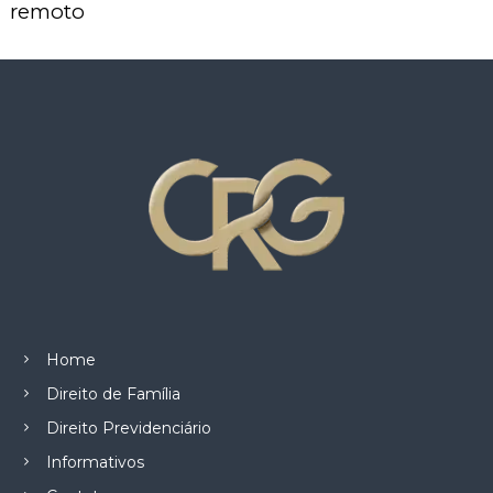
z
remoto
a
d
o
.
Home
Direito de Família
Direito Previdenciário
Informativos