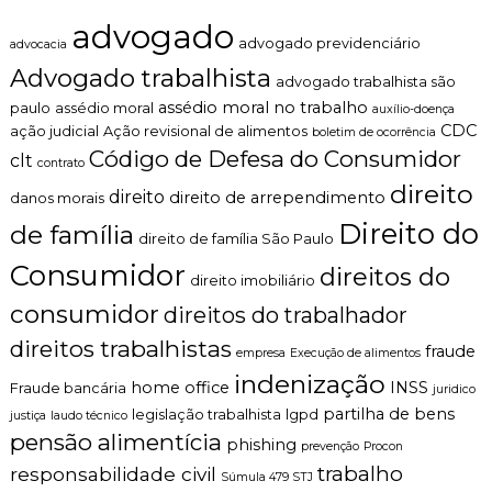
s
n
a
advogado
t
í
advogado previdenciário
advocacia
o
d
Advogado trabalhista
é
a
advogado trabalhista são
t
d
assédio moral no trabalho
paulo
assédio moral
auxílio-doença
i
e
CDC
ação judicial
Ação revisional de alimentos
boletim de ocorrência
c
f
Código de Defesa do Consumidor
o
clt
i
contrato
,
n
direito
direito
c
direito de arrependimento
danos morais
i
l
t
Direito do
de família
a
direito de família São Paulo
i
r
v
Consumidor
direitos do
o
a
direito imobiliário
e
?
consumidor
direitos do trabalhador
p
e
direitos trabalhistas
fraude
r
empresa
Execução de alimentos
s
indenização
home office
INSS
Fraude bancária
juridico
o
partilha de bens
n
legislação trabalhista
lgpd
justiça
laudo técnico
a
pensão alimentícia
phishing
prevenção
Procon
l
trabalho
responsabilidade civil
i
Súmula 479 STJ