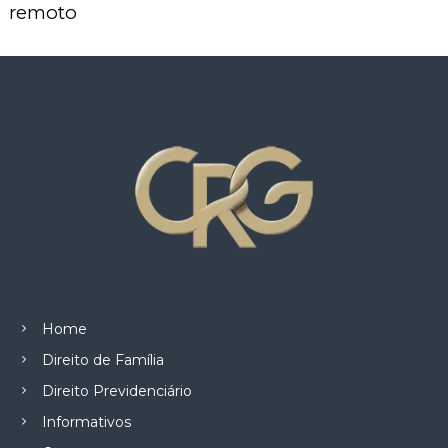
z
remoto
a
d
o
.
Home
Direito de Família
Direito Previdenciário
Informativos