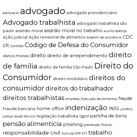
d
n
o
advogado
t
S
advogado previdenciário
advocacia
o
U
Advogado trabalhista
é
S
advogado trabalhista são
t
?
assédio moral no trabalho
paulo
assédio moral
auxílio-doença
i
CDC
ação judicial
Ação revisional de alimentos
boletim de ocorrência
c
Código de Defesa do Consumidor
o
clt
contrato
,
direito
c
direito
direito de arrependimento
danos morais
l
Direito do
de família
a
direito de família São Paulo
r
Consumidor
direitos do
o
direito imobiliário
e
consumidor
direitos do trabalhador
p
e
direitos trabalhistas
fraude
r
empresa
Execução de alimentos
s
indenização
home office
INSS
Fraude bancária
juridico
o
n
partilha de bens
legislação trabalhista
lgpd
justiça
laudo técnico
a
pensão alimentícia
phishing
prevenção
Procon
l
trabalho
i
responsabilidade civil
Súmula 479 STJ