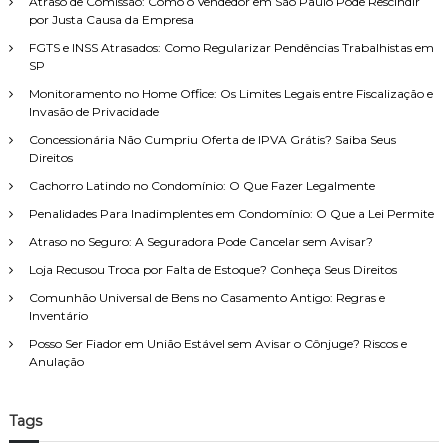
Atraso de Comissão: Como o Vendedor em São Paulo Pode Rescindir
a
e
a
por Justa Causa da Empresa
r
i
n
p
FGTS e INSS Atrasados: Como Regularizar Pendências Trabalhistas em
t
t
o
SP
o
e
d
r
n
Monitoramento no Home Office: Os Limites Legais entre Fiscalização e
e
:
a
Invasão de Privacidade
F
s
Concessionária Não Cumpriu Oferta de IPVA Grátis? Saiba Seus
a
c
Direitos
m
o
í
n
Cachorro Latindo no Condomínio: O Que Fazer Legalmente
l
s
i
Penalidades Para Inadimplentes em Condomínio: O Que a Lei Permite
u
a
l
Atraso no Seguro: A Seguradora Pode Cancelar sem Avisar?
,
t
c
Loja Recusou Troca por Falta de Estoque? Conheça Seus Direitos
a
o
s
Comunhão Universal de Bens no Casamento Antigo: Regras e
m
o
Inventário
a
u
t
e
Posso Ser Fiador em União Estável sem Avisar o Cônjuge? Riscos e
e
x
Anulação
n
a
d
m
i
e
Tags
m
s
e