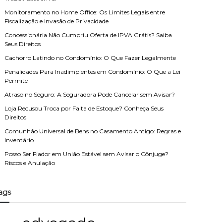
Monitoramento no Home Office: Os Limites Legais entre
Fiscalização e Invasão de Privacidade
Concessionária Não Cumpriu Oferta de IPVA Grátis? Saiba
Seus Direitos
Cachorro Latindo no Condomínio: O Que Fazer Legalmente
Penalidades Para Inadimplentes em Condomínio: O Que a Lei
Permite
Atraso no Seguro: A Seguradora Pode Cancelar sem Avisar?
Loja Recusou Troca por Falta de Estoque? Conheça Seus
Direitos
Comunhão Universal de Bens no Casamento Antigo: Regras e
Inventário
Posso Ser Fiador em União Estável sem Avisar o Cônjuge?
Riscos e Anulação
ags