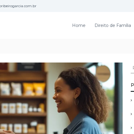
ribeirogarcia.com.br
Home
Direito de Família
P
e
s
q
P
u
i
s
a
r
p
o