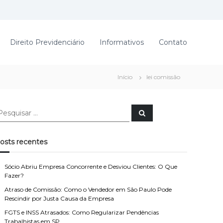
Direito Previdenciário
Informativos
Contato
Início
lei comissão
P
e
s
q
u
osts recentes
i
s
a
r
Sócio Abriu Empresa Concorrente e Desviou Clientes: O Que
Fazer?
Atraso de Comissão: Como o Vendedor em São Paulo Pode
Rescindir por Justa Causa da Empresa
FGTS e INSS Atrasados: Como Regularizar Pendências
Trabalhistas em SP