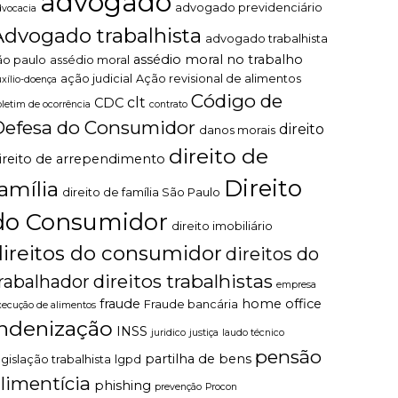
advogado
advogado previdenciário
dvocacia
Advogado trabalhista
advogado trabalhista
assédio moral no trabalho
ão paulo
assédio moral
ação judicial
Ação revisional de alimentos
uxílio-doença
Código de
clt
CDC
oletim de ocorrência
contrato
Defesa do Consumidor
direito
danos morais
direito de
ireito de arrependimento
Direito
família
direito de família São Paulo
do Consumidor
direito imobiliário
direitos do consumidor
direitos do
direitos trabalhistas
rabalhador
empresa
fraude
home office
Fraude bancária
xecução de alimentos
indenização
INSS
juridico
justiça
laudo técnico
pensão
partilha de bens
egislação trabalhista
lgpd
limentícia
phishing
prevenção
Procon