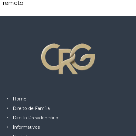
z
remoto
a
d
o
.
Home
Direito de Família
Direito Previdenciário
Informativos