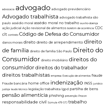
a
n
v
advogado
t
i
advogado previdenciário
advocacia
o
s
Advogado trabalhista
é
o
advogado trabalhista são
t
assédio moral no trabalho
paulo
assédio moral
auxílio-doença
i
CDC
ação judicial
Ação revisional de alimentos
boletim de ocorrência
c
Código de Defesa do Consumidor
o
clt
contrato
,
direito
direito
direito de arrependimento
c
danos morais
l
Direito do
de família
a
direito de família São Paulo
r
Consumidor
direitos do
o
direito imobiliário
e
consumidor
direitos do trabalhador
p
e
direitos trabalhistas
fraude
empresa
Execução de alimentos
r
s
indenização
home office
INSS
Fraude bancária
juridico
o
partilha de bens
n
legislação trabalhista
lgpd
justiça
laudo técnico
a
pensão alimentícia
phishing
prevenção
Procon
l
trabalho
responsabilidade civil
i
Súmula 479 STJ