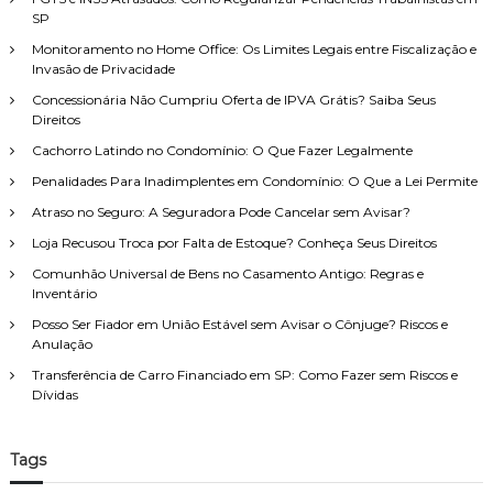
r
e
SP
e
p
i
d
o
Monitoramento no Home Office: Os Limites Legais entre Fiscalização e
t
i
Invasão de Privacidade
r
o
e
d
:
n
Concessionária Não Cumpriu Oferta de IPVA Grátis? Saiba Seus
e
t
Direitos
F
e
Cachorro Latindo no Condomínio: O Que Fazer Legalmente
a
n
m
ã
Penalidades Para Inadimplentes em Condomínio: O Que a Lei Permite
í
o
Atraso no Seguro: A Seguradora Pode Cancelar sem Avisar?
l
c
i
o
Loja Recusou Troca por Falta de Estoque? Conheça Seus Direitos
a
n
,
Comunhão Universal de Bens no Casamento Antigo: Regras e
f
c
Inventário
i
o
g
Posso Ser Fiador em União Estável sem Avisar o Cônjuge? Riscos e
m
u
Anulação
a
r
t
Transferência de Carro Financiado em SP: Como Fazer sem Riscos e
a
e
Dívidas
s
n
o
d
b
i
r
Tags
m
e
e