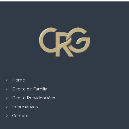
z
a
a
u
d
s
o
a
.
Home
Direito de Família
Direito Previdenciário
Informativos
Contato