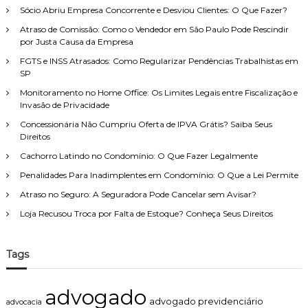
r
c
e
Sócio Abriu Empresa Concorrente e Desviou Clientes: O Que Fazer?
e
p
i
Atraso de Comissão: Como o Vendedor em São Paulo Pode Rescindir
i
t
o
por Justa Causa da Empresa
r
o
r
o
d
FGTS e INSS Atrasados: Como Regularizar Pendências Trabalhistas em
:
n
e
SP
ã
F
Monitoramento no Home Office: Os Limites Legais entre Fiscalização e
o
a
Invasão de Privacidade
p
m
o
í
Concessionária Não Cumpriu Oferta de IPVA Grátis? Saiba Seus
d
l
Direitos
e
i
s
Cachorro Latindo no Condomínio: O Que Fazer Legalmente
a
e
,
Penalidades Para Inadimplentes em Condomínio: O Que a Lei Permite
r
c
u
Atraso no Seguro: A Seguradora Pode Cancelar sem Avisar?
o
s
m
Loja Recusou Troca por Falta de Estoque? Conheça Seus Direitos
a
a
d
t
a
e
Tags
c
n
o
d
m
i
advogado
o
m
advogado previdenciário
advocacia
p
e