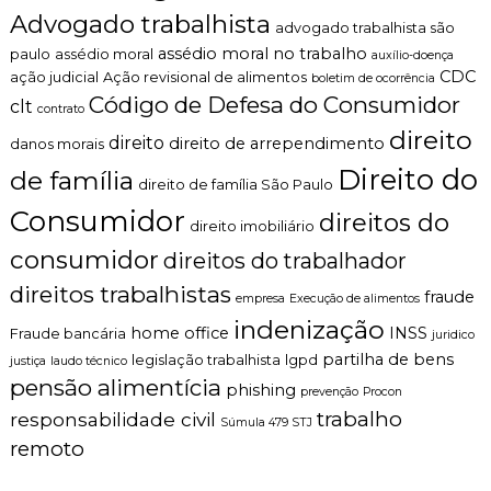
r
Advogado trabalhista
n
advogado trabalhista são
o
t
v
assédio moral no trabalho
paulo
assédio moral
auxílio-doença
o
a
CDC
é
ação judicial
Ação revisional de alimentos
boletim de ocorrência
p
t
Código de Defesa do Consumidor
clt
contrato
a
i
r
direito
c
direito
direito de arrependimento
danos morais
a
o
d
Direito do
de família
,
direito de família São Paulo
e
c
m
Consumidor
l
direitos do
direito imobiliário
i
a
s
consumidor
r
direitos do trabalhador
s
o
ã
direitos trabalhistas
e
fraude
empresa
Execução de alimentos
o
p
indenização
p
home office
INSS
e
Fraude bancária
juridico
o
r
partilha de bens
legislação trabalhista
lgpd
justiça
laudo técnico
r
s
pensão alimentícia
j
phishing
o
prevenção
Procon
u
n
trabalho
responsabilidade civil
Súmula 479 STJ
s
a
remoto
t
l
a
i
c