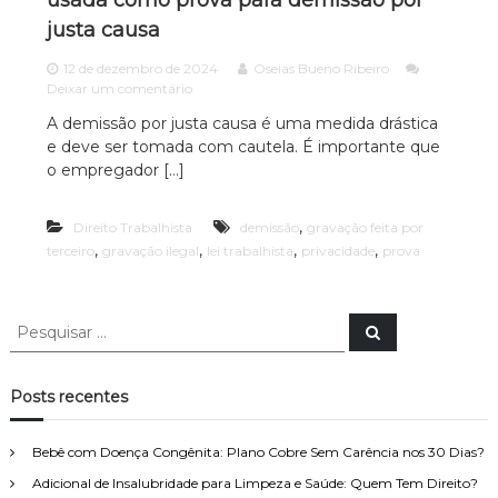
usada como prova para demissão por
c
ã
justa causa
o
i
P
a
12 de dezembro de 2024
Oseias Bueno Ribeiro
a
e
Deixar um comentário
A
u
m
l
d
A demissão por justa causa é uma medida drástica
G
o
e deve ser tomada com cautela. É importante que
v
r
e
a
o empregador […]
o
s
v
p
c
a
e
,
a
Direito Trabalhista
ç
demissão
gravação feita por
c
ã
,
,
,
,
terceiro
gravação ilegal
lei trabalhista
privacidade
prova
c
i
o
a
i
f
l
a
e
i
P
i
P
z
e
e
t
a
s
s
a
q
d
u
p
q
o
Posts recentes
i
o
e
u
s
r
a
m
i
r
t
Bebê com Doença Congênita: Plano Cobre Sem Carência nos 30 Dias?
D
s
e
i
Adicional de Insalubridade para Limpeza e Saúde: Quem Tem Direito?
a
r
r