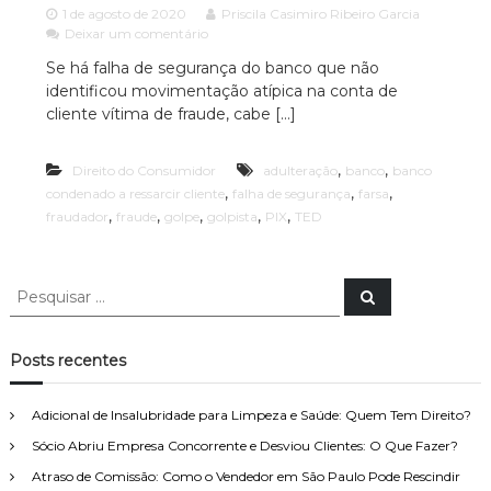
c
ã
1 de agosto de 2020
Priscila Casimiro Ribeiro Garcia
e
o
Deixar um comentário
i
m
P
a
Se há falha de segurança do banco que não
B
a
identificou movimentação atípica na conta de
a
A
u
n
l
cliente vítima de fraude, cabe […]
d
c
o
v
o
e
,
,
Direito do Consumidor
é
adulteração
banco
banco
o
s
c
p
,
,
,
condenado a ressarcir cliente
falha de segurança
farsa
c
o
e
,
,
,
,
,
fraudador
fraude
golpe
golpista
PIX
TED
a
n
c
d
c
i
e
a
i
P
n
l
P
a
e
e
a
i
s
d
z
s
q
o
a
u
q
Posts recentes
i
a
d
u
s
r
o
a
i
e
r
e
Adicional de Insalubridade para Limpeza e Saúde: Quem Tem Direito?
s
s
m
Sócio Abriu Empresa Concorrente e Desviou Clientes: O Que Fazer?
a
s
D
a
i
r
Atraso de Comissão: Como o Vendedor em São Paulo Pode Rescindir
r
r