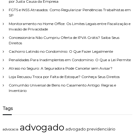
p
por Justa Causa da Empresa
c
e
o
i
i
FGTS e INSS Atrasados: Como Regularizar Pendências Trabalhistas em
r
r
t
SP
:
v
o
Monitoramento no Home Office: Os Limites Legais entre Fiscalização e
a
d
Invasão de Privacidade
l
e
o
F
Concessionária Não Cumpriu Oferta de IPVA Grátis? Saiba Seus
r
a
Direitos
s
m
Cachorro Latindo no Condomínio: O Que Fazer Legalmente
u
í
b
l
Penalidades Para Inadimplentes em Condomínio: O Que a Lei Permite
t
i
Atraso no Seguro: A Seguradora Pode Cancelar sem Avisar?
r
a
a
,
Loja Recusou Troca por Falta de Estoque? Conheça Seus Direitos
í
c
Comunhão Universal de Bens no Casamento Antigo: Regras e
d
o
Inventário
o
m
i
a
n
t
d
e
Tags
e
n
v
d
i
i
advogado
d
m
advogado previdenciário
advocacia
a
e