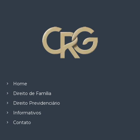
z
a
d
o
.
Home
Direito de Família
Direito Previdenciário
Informativos
Contato