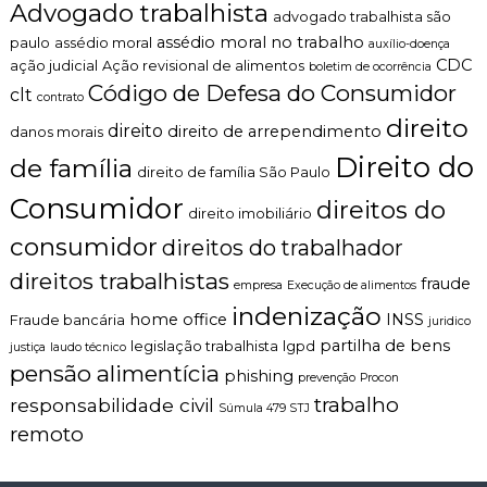
Advogado trabalhista
m
advogado trabalhista são
n
e
t
assédio moral no trabalho
paulo
assédio moral
auxílio-doença
n
o
CDC
ação judicial
Ação revisional de alimentos
boletim de ocorrência
t
é
Código de Defesa do Consumidor
clt
e
t
contrato
m
i
direito
direito
direito de arrependimento
danos morais
e
c
d
o
Direito do
de família
direito de família São Paulo
i
,
a
c
Consumidor
direitos do
n
l
direito imobiliário
t
a
consumidor
direitos do trabalhador
e
r
f
o
direitos trabalhistas
fraude
empresa
Execução de alimentos
r
e
indenização
a
p
home office
INSS
Fraude bancária
juridico
u
e
partilha de bens
legislação trabalhista
lgpd
justiça
laudo técnico
d
r
pensão alimentícia
e
s
phishing
prevenção
Procon
o
trabalho
responsabilidade civil
n
Súmula 479 STJ
a
remoto
l
i