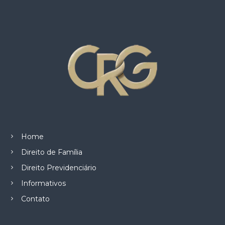
z
a
d
o
.
Home
Direito de Família
Direito Previdenciário
Informativos
Contato