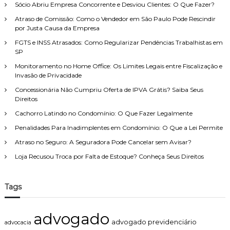
r
Sócio Abriu Empresa Concorrente e Desviou Clientes: O Que Fazer?
e
s
p
i
c
Atraso de Comissão: Como o Vendedor em São Paulo Pode Rescindir
o
t
o
por Justa Causa da Empresa
r
o
n
FGTS e INSS Atrasados: Como Regularizar Pendências Trabalhistas em
d
:
c
SP
e
e
F
s
Monitoramento no Home Office: Os Limites Legais entre Fiscalização e
a
s
Invasão de Privacidade
m
ã
Concessionária Não Cumpriu Oferta de IPVA Grátis? Saiba Seus
í
o
Direitos
l
:
i
q
Cachorro Latindo no Condomínio: O Que Fazer Legalmente
a
u
,
Penalidades Para Inadimplentes em Condomínio: O Que a Lei Permite
a
c
n
Atraso no Seguro: A Seguradora Pode Cancelar sem Avisar?
o
d
m
Loja Recusou Troca por Falta de Estoque? Conheça Seus Direitos
o
a
é
t
p
e
o
Tags
n
s
d
s
i
í
advogado
m
v
advogado previdenciário
advocacia
e