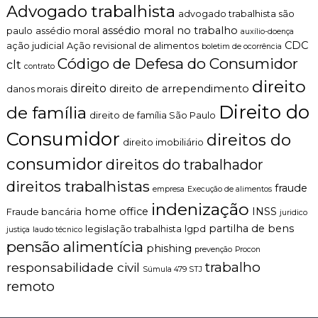
e
Advogado trabalhista
n
l
advogado trabalhista são
t
?
assédio moral no trabalho
paulo
assédio moral
auxílio-doença
o
CDC
ação judicial
Ação revisional de alimentos
boletim de ocorrência
é
Código de Defesa do Consumidor
t
clt
contrato
i
direito
direito
direito de arrependimento
c
danos morais
o
Direito do
de família
,
direito de família São Paulo
c
Consumidor
direitos do
l
direito imobiliário
a
consumidor
direitos do trabalhador
r
o
direitos trabalhistas
fraude
empresa
Execução de alimentos
e
p
indenização
home office
INSS
Fraude bancária
juridico
e
partilha de bens
r
legislação trabalhista
lgpd
justiça
laudo técnico
s
pensão alimentícia
phishing
prevenção
Procon
o
trabalho
responsabilidade civil
n
Súmula 479 STJ
a
remoto
l
i