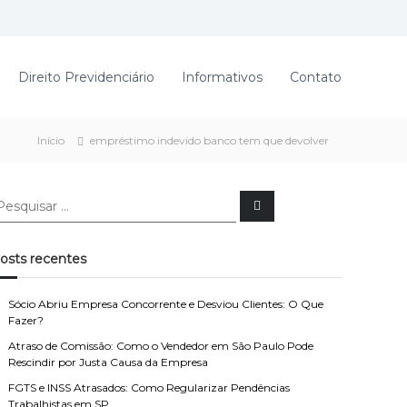
Direito Previdenciário
Informativos
Contato
Início
empréstimo indevido banco tem que devolver
P
e
s
q
u
osts recentes
i
s
a
r
Sócio Abriu Empresa Concorrente e Desviou Clientes: O Que
Fazer?
Atraso de Comissão: Como o Vendedor em São Paulo Pode
Rescindir por Justa Causa da Empresa
FGTS e INSS Atrasados: Como Regularizar Pendências
Trabalhistas em SP