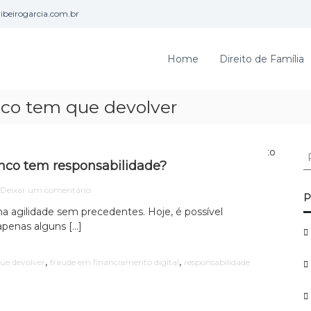
beirogarcia.com.br
Home
Direito de Família
co tem que devolver
P
anco tem responsabilidade?
e
s
e
Deixar um comentário
q
P
m
u
ma agilidade sem precedentes. Hoje, é possível
F
i
penas alguns […]
r
s
a
u
a
,
,
ue devolver
fraude em financiamento digital
responsabilidade
d
r
e
p
e
o
m