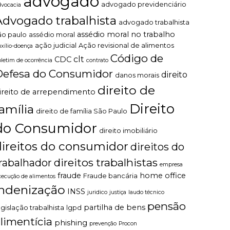
advogado
advogado previdenciário
dvocacia
Advogado trabalhista
advogado trabalhista
assédio moral no trabalho
ão paulo
assédio moral
ação judicial
Ação revisional de alimentos
uxílio-doença
Código de
clt
CDC
oletim de ocorrência
contrato
Defesa do Consumidor
direito
danos morais
direito de
ireito de arrependimento
Direito
família
direito de família São Paulo
do Consumidor
direito imobiliário
direitos do consumidor
direitos do
direitos trabalhistas
rabalhador
empresa
fraude
home office
Fraude bancária
xecução de alimentos
indenização
INSS
juridico
justiça
laudo técnico
pensão
partilha de bens
egislação trabalhista
lgpd
limentícia
phishing
prevenção
Procon