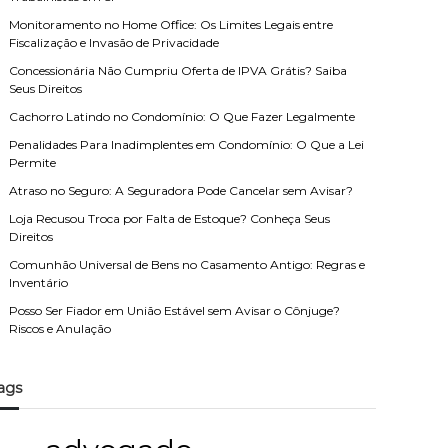
Monitoramento no Home Office: Os Limites Legais entre
Fiscalização e Invasão de Privacidade
Concessionária Não Cumpriu Oferta de IPVA Grátis? Saiba
Seus Direitos
Cachorro Latindo no Condomínio: O Que Fazer Legalmente
Penalidades Para Inadimplentes em Condomínio: O Que a Lei
Permite
Atraso no Seguro: A Seguradora Pode Cancelar sem Avisar?
Loja Recusou Troca por Falta de Estoque? Conheça Seus
Direitos
Comunhão Universal de Bens no Casamento Antigo: Regras e
Inventário
Posso Ser Fiador em União Estável sem Avisar o Cônjuge?
Riscos e Anulação
ags