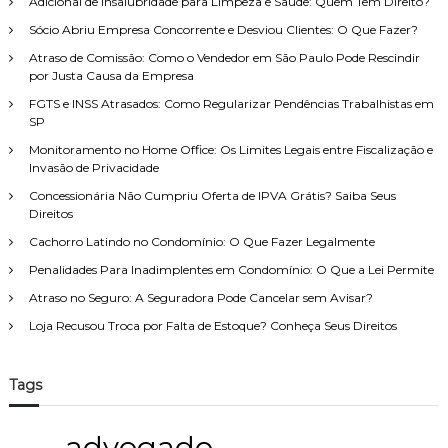
Adicional de Insalubridade para Limpeza e Saúde: Quem Tem Direito?
a
e
j
r
Sócio Abriu Empresa Concorrente e Desviou Clientes: O Que Fazer?
i
u
p
t
n
Atraso de Comissão: Como o Vendedor em São Paulo Pode Rescindir
o
o
t
por Justa Causa da Empresa
d
r
a
FGTS e INSS Atrasados: Como Regularizar Pendências Trabalhistas em
e
:
s
SP
F
:
a
c
Monitoramento no Home Office: Os Limites Legais entre Fiscalização e
m
o
Invasão de Privacidade
í
m
l
Concessionária Não Cumpriu Oferta de IPVA Grátis? Saiba Seus
o
i
Direitos
é
a
f
Cachorro Latindo no Condomínio: O Que Fazer Legalmente
,
e
c
Penalidades Para Inadimplentes em Condomínio: O Que a Lei Permite
i
o
t
Atraso no Seguro: A Seguradora Pode Cancelar sem Avisar?
m
a
a
a
Loja Recusou Troca por Falta de Estoque? Conheça Seus Direitos
t
d
e
i
n
v
Tags
d
i
i
s
m
ã
advogado
e