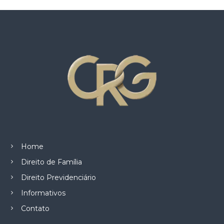
z
a
d
o
.
Home
Direito de Família
Direito Previdenciário
Informativos
Contato