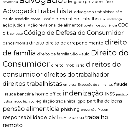
o
advogado previdenciário
advocacia
n
Advogado trabalhista
t
advogado trabalhista são
o
assédio moral no trabalho
paulo
assédio moral
auxílio-doença
é
CDC
ação judicial
Ação revisional de alimentos
boletim de ocorrência
t
Código de Defesa do Consumidor
i
clt
contrato
c
direito
o
direito
direito de arrependimento
danos morais
,
Direito do
de família
c
direito de família São Paulo
l
Consumidor
direitos do
a
direito imobiliário
r
consumidor
direitos do trabalhador
o
e
direitos trabalhistas
fraude
p
empresa
Execução de alimentos
e
indenização
home office
INSS
Fraude bancária
juridico
r
s
partilha de bens
legislação trabalhista
lgpd
justiça
laudo técnico
o
pensão alimentícia
phishing
prevenção
Procon
n
trabalho
a
responsabilidade civil
Súmula 479 STJ
l
remoto
i