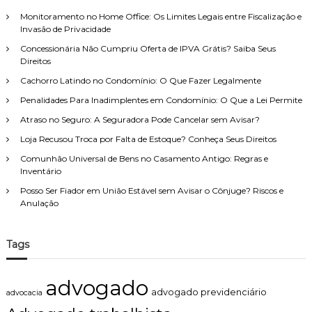
A
e
r
R
Monitoramento no Home Office: Os Limites Legais entre Fiscalização e
i
:
A
Invasão de Privacidade
t
A
o
Concessionária Não Cumpriu Oferta de IPVA Grátis? Saiba Seus
D
d
Direitos
O
e
T
Cachorro Latindo no Condomínio: O Que Fazer Legalmente
F
A
a
Penalidades Para Inadimplentes em Condomínio: O Que a Lei Permite
R
m
Atraso no Seguro: A Seguradora Pode Cancelar sem Avisar?
í
l
Loja Recusou Troca por Falta de Estoque? Conheça Seus Direitos
i
Comunhão Universal de Bens no Casamento Antigo: Regras e
a
Inventário
,
c
Posso Ser Fiador em União Estável sem Avisar o Cônjuge? Riscos e
o
Anulação
m
a
t
Tags
e
n
d
advogado
i
advogado previdenciário
advocacia
m
e