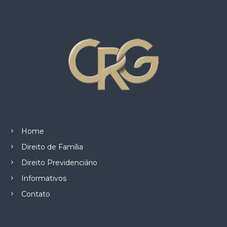
z
a
d
o
.
Home
Direito de Família
Direito Previdenciário
Informativos
Contato