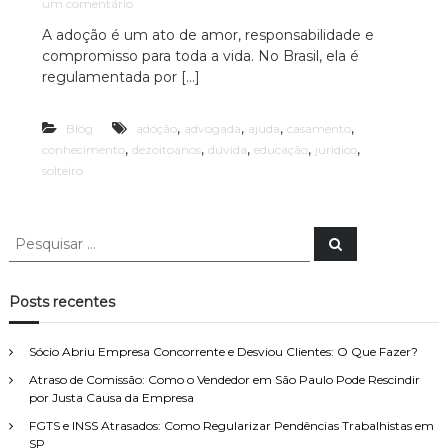
e
um comentário
c
ã
m
o
A adoção é um ato de amor, responsabilidade e
i
A
P
compromisso para toda a vida. No Brasil, ela é
D
a
a
O
regulamentada por […]
A
u
Ç
l
d
Ã
o
,
,
,
,
Blog
O
adoção
advogada
ajuda
casamento
v
e
–
,
,
,
,
,
conhecimento
dezoitoanos
dúvida
educação
jurídico
o
s
O
solteiro
p
c
Q
e
U
a
c
E
c
i
P
É
P
a
i
e
e
N
l
s
E
s
a
q
i
C
u
q
z
Posts recentes
i
E
u
a
s
S
a
d
i
S
r
Sócio Abriu Empresa Concorrente e Desviou Clientes: O Que Fazer?
o
s
Á
e
Atraso de Comissão: Como o Vendedor em São Paulo Pode Rescindir
a
R
m
por Justa Causa da Empresa
I
r
D
O
p
FGTS e INSS Atrasados: Como Regularizar Pendências Trabalhistas em
i
P
o
SP
r