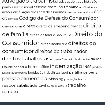
Advogado trabalhista
advogado trabalhista são
n
assédio moral no trabalho
paulo
assédio moral
auxílio-doença
t
CDC
ação judicial
Ação revisional de alimentos
o
boletim de ocorrência
é
Código de Defesa do Consumidor
clt
contrato
t
direito
i
direito
direito de arrependimento
danos morais
c
Direito do
de família
o
direito de família São Paulo
,
Consumidor
direitos do
c
direito imobiliário
l
consumidor
a
direitos do trabalhador
r
direitos trabalhistas
o
fraude
empresa
Execução de alimentos
e
indenização
home office
INSS
Fraude bancária
p
juridico
e
partilha de bens
legislação trabalhista
lgpd
justiça
laudo técnico
r
pensão alimentícia
phishing
prevenção
Procon
s
o
trabalho
responsabilidade civil
Súmula 479 STJ
n
remoto
a
l
i