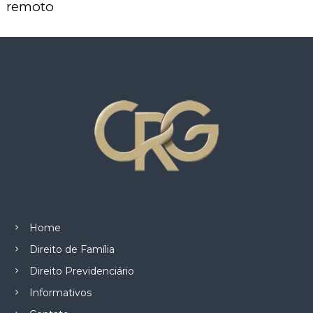
z
remoto
a
d
o
.
Home
Direito de Família
Direito Previdenciário
Informativos