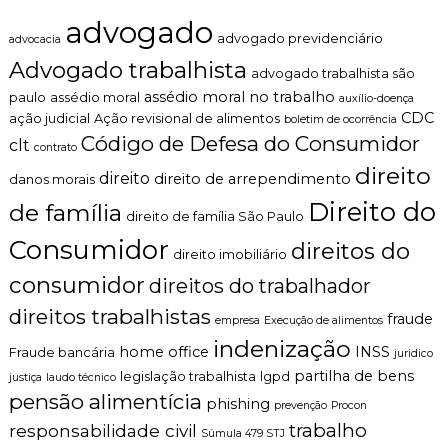
q
n
u
advogado
t
ê
advogado previdenciário
advocacia
o
n
Advogado trabalhista
é
c
advogado trabalhista são
t
i
assédio moral no trabalho
paulo
assédio moral
auxílio-doença
i
a
CDC
ação judicial
Ação revisional de alimentos
boletim de ocorrência
c
s
Código de Defesa do Consumidor
o
clt
contrato
,
direito
direito
direito de arrependimento
c
danos morais
l
Direito do
de família
a
direito de família São Paulo
r
Consumidor
direitos do
o
direito imobiliário
e
consumidor
direitos do trabalhador
p
e
direitos trabalhistas
fraude
empresa
Execução de alimentos
r
s
indenização
home office
INSS
Fraude bancária
juridico
o
partilha de bens
n
legislação trabalhista
lgpd
justiça
laudo técnico
a
pensão alimentícia
phishing
prevenção
Procon
l
trabalho
responsabilidade civil
i
Súmula 479 STJ