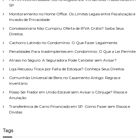
r
e
SP
a
p
i
r
o
Monitoramento no Home Office: Os Limites Legais entre Fiscalização e
t
i
Invasão de Privacidade
r
o
m
d
:
p
Concessionária Não Cumpriu Oferta de IPVA Grátis? Saiba Seus
e
o
Direitos
F
s
Cachorro Latindo no Condomínio: O Que Fazer Legalmente
a
t
m
o
Penalidades Para Inadimplentes em Condomínio: O Que a Lei Permite
í
?
Atraso no Seguro: A Seguradora Pode Cancelar sem Avisar?
l
E
i
n
Loja Recusou Troca por Falta de Estoque? Conheça Seus Direitos
a
t
,
Comunhão Universal de Bens no Casamento Antigo: Regras e
e
c
Inventário
n
o
d
Posso Ser Fiador em União Estável sem Avisar o Cônjuge? Riscos e
m
a
Anulação
a
a
t
Transferência de Carro Financiado em SP: Como Fazer sem Riscos e
s
e
Dívidas
c
n
o
d
n
i
s
Tags
m
e
e