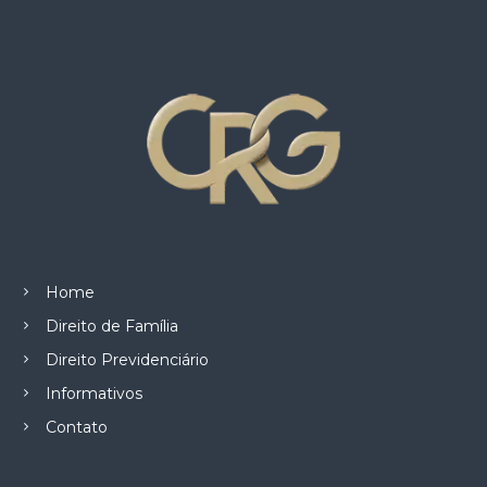
z
a
d
o
.
Home
Direito de Família
Direito Previdenciário
Informativos
Contato