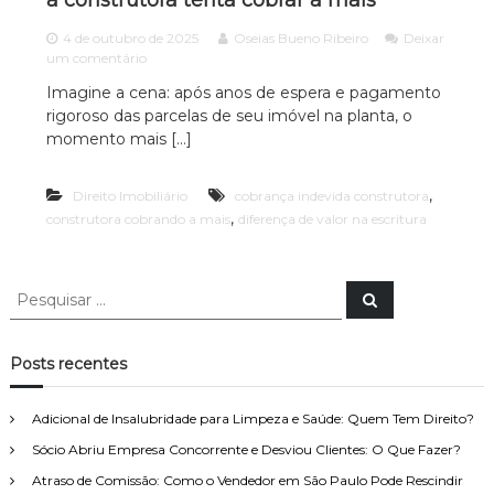
a construtora tenta cobrar a mais
c
ã
o
4 de outubro de 2025
Oseias Bueno Ribeiro
Deixar
i
P
e
um comentário
a
a
m
Imagine a cena: após anos de espera e pagamento
A
u
D
l
rigoroso das parcelas de seu imóvel na planta, o
i
d
o
f
momento mais […]
v
e
e
o
s
r
p
,
Direito Imobiliário
e
cobrança indevida construtora
c
e
n
,
construtora cobrando a mais
diferença de valor na escritura
a
c
ç
c
i
a
a
d
i
P
l
e
P
a
e
i
e
v
s
z
s
a
q
a
u
l
q
Posts recentes
i
d
o
u
s
o
r
a
i
e
r
n
Adicional de Insalubridade para Limpeza e Saúde: Quem Tem Direito?
s
m
a
Sócio Abriu Empresa Concorrente e Desviou Clientes: O Que Fazer?
D
a
e
i
r
s
Atraso de Comissão: Como o Vendedor em São Paulo Pode Rescindir
r
c