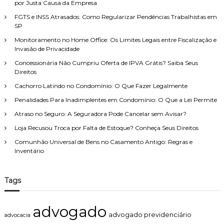
p
por Justa Causa da Empresa
e
r
o
i
FGTS e INSS Atrasados: Como Regularizar Pendências Trabalhistas em
i
r
t
SP
t
:
o
u
Monitoramento no Home Office: Os Limites Legais entre Fiscalização e
d
r
Invasão de Privacidade
e
a
F
Concessionária Não Cumpriu Oferta de IPVA Grátis? Saiba Seus
:
a
Direitos
q
m
u
Cachorro Latindo no Condomínio: O Que Fazer Legalmente
í
a
l
n
Penalidades Para Inadimplentes em Condomínio: O Que a Lei Permite
i
d
Atraso no Seguro: A Seguradora Pode Cancelar sem Avisar?
a
o
,
a
Loja Recusou Troca por Falta de Estoque? Conheça Seus Direitos
c
c
Comunhão Universal de Bens no Casamento Antigo: Regras e
o
o
Inventário
m
n
a
s
t
t
e
Tags
r
n
u
d
t
i
advogado
o
m
advogado previdenciário
advocacia
r
e