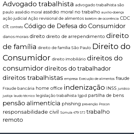
a
Advogado trabalhista
n
advogado trabalhista são
t
t
e
assédio moral no trabalho
paulo
assédio moral
auxílio-doença
o
n
CDC
ação judicial
Ação revisional de alimentos
boletim de ocorrência
é
t
Código de Defesa do Consumidor
clt
t
contrato
a
i
c
direito
direito
direito de arrependimento
danos morais
c
o
o
b
Direito do
de família
direito de família São Paulo
,
r
c
a
Consumidor
direitos do
l
direito imobiliário
r
a
a
consumidor
direitos do trabalhador
r
m
o
a
direitos trabalhistas
fraude
empresa
Execução de alimentos
e
i
indenização
p
s
home office
INSS
Fraude bancária
juridico
e
partilha de bens
legislação trabalhista
lgpd
justiça
laudo técnico
r
pensão alimentícia
s
phishing
prevenção
Procon
o
trabalho
responsabilidade civil
n
Súmula 479 STJ
a
remoto
l
i