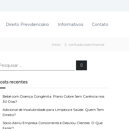
Direito Previdenciário
Informativos
Contato
Início
confusão patrimonial
P
e
s
q
u
osts recentes
i
s
a
r
Bebê com Doença Congênita: Plano Cobre Sem Carência nos
30 Dias?
Adicional de Insalubridade para Limpeza e Saúde: Quem Tem
Direito?
Sócio Abriu Empresa Concorrente e Desviou Clientes: O Que
Fazer?