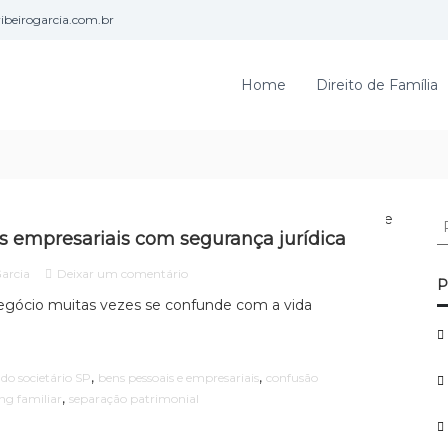
beirogarcia.com.br
Home
Direito de Família
P
s empresariais com segurança jurídica
e
s
e
Garcia
Deixar um comentário
q
P
m
u
 negócio muitas vezes se confunde com a vida
C
i
o
s
m
o
a
,
,
o societário SP
bens pessoais e empresariais
confusão
s
r
,
ng familiar
separação patrimonial
e
p
p
o
a