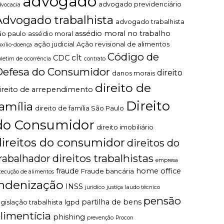
advogado
advogado previdenciário
dvocacia
Advogado trabalhista
advogado trabalhista
assédio moral no trabalho
ão paulo
assédio moral
ação judicial
Ação revisional de alimentos
uxílio-doença
Código de
clt
CDC
oletim de ocorrência
contrato
Defesa do Consumidor
direito
danos morais
direito de
ireito de arrependimento
Direito
família
direito de família São Paulo
do Consumidor
direito imobiliário
direitos do consumidor
direitos do
direitos trabalhistas
rabalhador
empresa
fraude
home office
Fraude bancária
xecução de alimentos
indenização
INSS
juridico
justiça
laudo técnico
pensão
partilha de bens
egislação trabalhista
lgpd
limentícia
phishing
prevenção
Procon