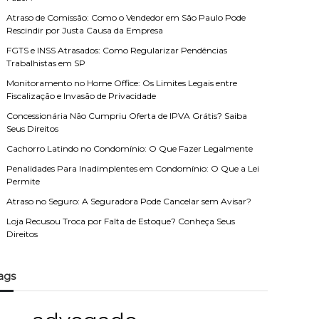
Atraso de Comissão: Como o Vendedor em São Paulo Pode
Rescindir por Justa Causa da Empresa
FGTS e INSS Atrasados: Como Regularizar Pendências
Trabalhistas em SP
Monitoramento no Home Office: Os Limites Legais entre
Fiscalização e Invasão de Privacidade
Concessionária Não Cumpriu Oferta de IPVA Grátis? Saiba
Seus Direitos
Cachorro Latindo no Condomínio: O Que Fazer Legalmente
Penalidades Para Inadimplentes em Condomínio: O Que a Lei
Permite
Atraso no Seguro: A Seguradora Pode Cancelar sem Avisar?
Loja Recusou Troca por Falta de Estoque? Conheça Seus
Direitos
ags