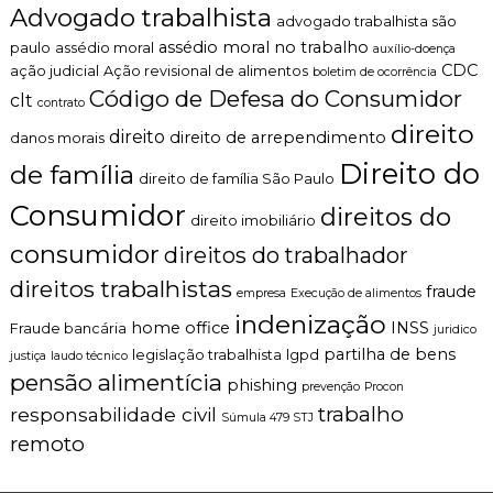
a
Advogado trabalhista
n
n
advogado trabalhista são
t
t
assédio moral no trabalho
paulo
assédio moral
auxílio-doença
o
a
CDC
ação judicial
Ação revisional de alimentos
boletim de ocorrência
é
g
Código de Defesa do Consumidor
t
clt
e
contrato
i
n
direito
direito
direito de arrependimento
c
danos morais
s
o
Direito do
de família
,
direito de família São Paulo
c
Consumidor
direitos do
l
direito imobiliário
a
consumidor
direitos do trabalhador
r
o
direitos trabalhistas
fraude
empresa
Execução de alimentos
e
p
indenização
home office
INSS
Fraude bancária
juridico
e
partilha de bens
r
legislação trabalhista
lgpd
justiça
laudo técnico
s
pensão alimentícia
phishing
prevenção
Procon
o
trabalho
responsabilidade civil
n
Súmula 479 STJ
a
remoto
l
i