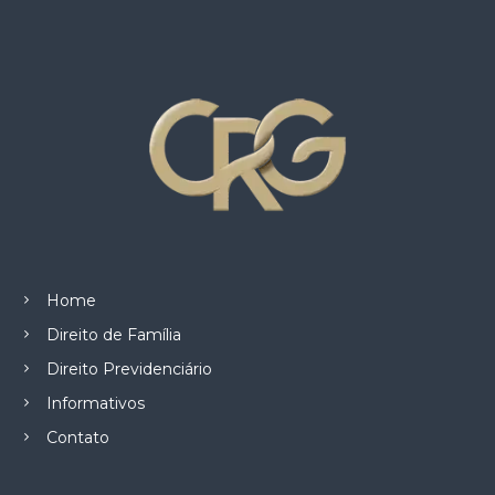
z
a
d
o
.
Home
Direito de Família
Direito Previdenciário
Informativos
Contato