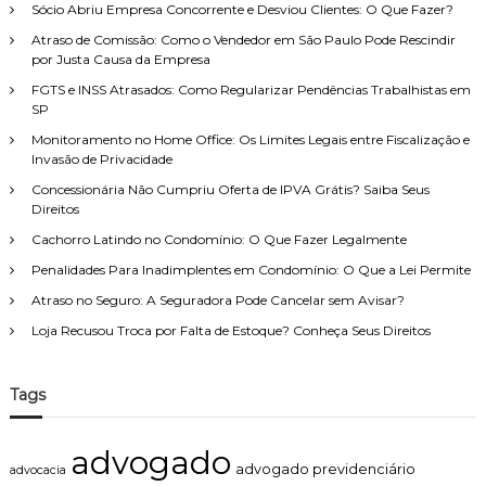
r
Sócio Abriu Empresa Concorrente e Desviou Clientes: O Que Fazer?
e
o
p
i
d
Atraso de Comissão: Como o Vendedor em São Paulo Pode Rescindir
o
t
i
por Justa Causa da Empresa
r
o
v
FGTS e INSS Atrasados: Como Regularizar Pendências Trabalhistas em
d
:
ó
SP
e
r
F
c
Monitoramento no Home Office: Os Limites Legais entre Fiscalização e
a
i
Invasão de Privacidade
m
o
Concessionária Não Cumpriu Oferta de IPVA Grátis? Saiba Seus
í
:
Direitos
l
v
i
a
Cachorro Latindo no Condomínio: O Que Fazer Legalmente
a
n
,
Penalidades Para Inadimplentes em Condomínio: O Que a Lei Permite
t
c
a
Atraso no Seguro: A Seguradora Pode Cancelar sem Avisar?
o
g
m
Loja Recusou Troca por Falta de Estoque? Conheça Seus Direitos
e
a
n
t
s
e
e
Tags
n
d
d
e
i
s
advogado
m
v
advogado previdenciário
advocacia
e