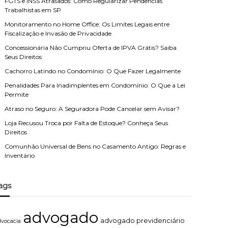
FGTS e INSS Atrasados: Como Regularizar Pendências
Trabalhistas em SP
Monitoramento no Home Office: Os Limites Legais entre
Fiscalização e Invasão de Privacidade
Concessionária Não Cumpriu Oferta de IPVA Grátis? Saiba
Seus Direitos
Cachorro Latindo no Condomínio: O Que Fazer Legalmente
Penalidades Para Inadimplentes em Condomínio: O Que a Lei
Permite
Atraso no Seguro: A Seguradora Pode Cancelar sem Avisar?
Loja Recusou Troca por Falta de Estoque? Conheça Seus
Direitos
Comunhão Universal de Bens no Casamento Antigo: Regras e
Inventário
ags
advogado
advogado previdenciário
dvocacia