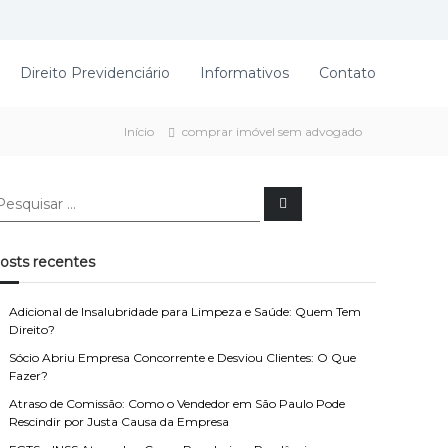
Direito Previdenciário
Informativos
Contato
Início
comprar imóvel sem advogado
P
e
s
q
u
osts recentes
i
s
a
r
Adicional de Insalubridade para Limpeza e Saúde: Quem Tem
Direito?
Sócio Abriu Empresa Concorrente e Desviou Clientes: O Que
Fazer?
Atraso de Comissão: Como o Vendedor em São Paulo Pode
Rescindir por Justa Causa da Empresa