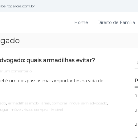
beirogarcia.com.br
Home
Direito de Família
ogado
vogado: quais armadilhas evitar?
P
e
e
ar um comentário
s
m
q
el é um dos passos mais importantes na vida de
P
A
u
l
i
u
g
s
,
,
,
ado
armadilhas imobiliárias
comprar imóvel sem advogado
a
a
,
alugar imóvel
riscos comprar imóvel
r
r
o
p
u
o
c
r
o
m
: