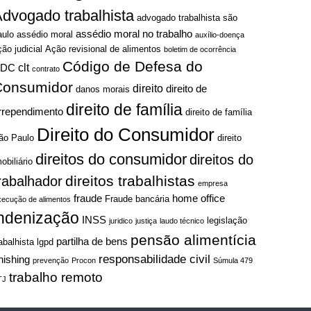
dvogado trabalhista
advogado trabalhista são
assédio moral no trabalho
aulo
assédio moral
auxílio-doença
ção judicial
Ação revisional de alimentos
boletim de ocorrência
Código de Defesa do
clt
CDC
contrato
Consumidor
direito
direito de
danos morais
direito de família
rrependimento
direito de família
Direito do Consumidor
ão Paulo
direito
direitos do consumidor
direitos do
obiliário
direitos trabalhistas
rabalhador
empresa
fraude
home office
Fraude bancária
xecução de alimentos
indenização
INSS
legislação
juridico
justiça
laudo técnico
pensão alimentícia
partilha de bens
rabalhista
lgpd
responsabilidade civil
hishing
prevenção
Procon
Súmula 479
trabalho remoto
TJ