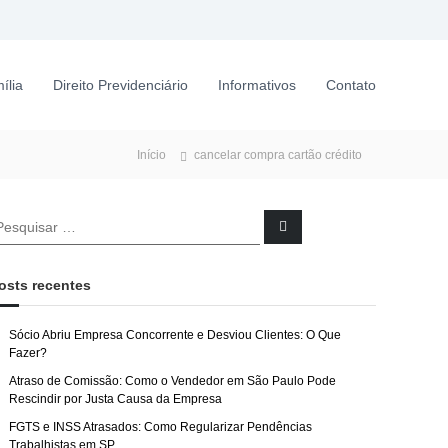
ília
Direito Previdenciário
Informativos
Contato
Início
cancelar compra cartão crédito
P
e
s
q
u
osts recentes
i
s
a
r
Sócio Abriu Empresa Concorrente e Desviou Clientes: O Que
Fazer?
Atraso de Comissão: Como o Vendedor em São Paulo Pode
Rescindir por Justa Causa da Empresa
FGTS e INSS Atrasados: Como Regularizar Pendências
Trabalhistas em SP