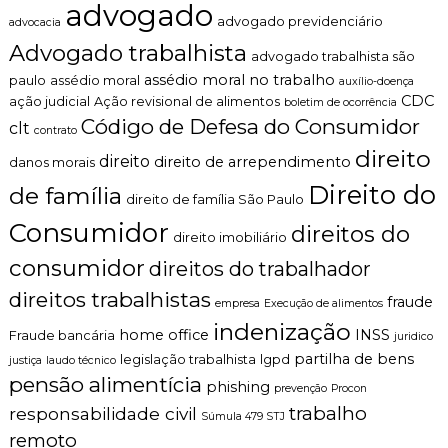
advogado
n
advogado previdenciário
advocacia
t
Advogado trabalhista
o
advogado trabalhista são
é
assédio moral no trabalho
paulo
assédio moral
auxílio-doença
t
CDC
ação judicial
Ação revisional de alimentos
boletim de ocorrência
i
Código de Defesa do Consumidor
c
clt
contrato
o
direito
direito
,
direito de arrependimento
danos morais
c
Direito do
de família
l
direito de família São Paulo
a
Consumidor
direitos do
r
direito imobiliário
o
consumidor
direitos do trabalhador
e
p
direitos trabalhistas
fraude
e
empresa
Execução de alimentos
r
indenização
home office
INSS
Fraude bancária
juridico
s
partilha de bens
o
legislação trabalhista
lgpd
justiça
laudo técnico
n
pensão alimentícia
phishing
prevenção
Procon
a
trabalho
responsabilidade civil
l
Súmula 479 STJ
i
remoto