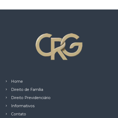
z
a
d
o
.
Home
Direito de Família
Direito Previdenciário
Informativos
Contato