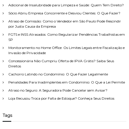
a
e
Adicional de Insalubridade para Limpeza e Saúde: Quem Tem Direito?
a
p
i
o
r
Sócio Abriu Empresa Concorrente e Desviou Clientes: O Que Fazer?
t
s
p
o
e
Atraso de Comissão: Como o Vendedor em São Paulo Pode Rescindir
o
d
n
por Justa Causa da Empresa
r
e
t
FGTS e INSS Atrasados: Como Regularizar Pendências Trabalhistas em
F
:
a
SP
a
d
m
o
Monitoramento no Home Office: Os Limites Legais entre Fiscalização e
í
r
Invasão de Privacidade
l
i
Concessionária Não Cumpriu Oferta de IPVA Grátis? Saiba Seus
i
a
Direitos
a
:
,
é
Cachorro Latindo no Condomínio: O Que Fazer Legalmente
c
p
o
Penalidades Para Inadimplentes em Condomínio: O Que a Lei Permite
e
m
r
Atraso no Seguro: A Seguradora Pode Cancelar sem Avisar?
a
m
t
Loja Recusou Troca por Falta de Estoque? Conheça Seus Direitos
i
e
t
n
i
d
d
Tags
i
o
m
?
e