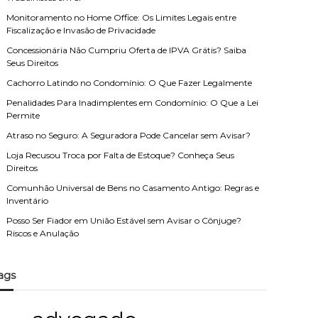
Monitoramento no Home Office: Os Limites Legais entre
Fiscalização e Invasão de Privacidade
Concessionária Não Cumpriu Oferta de IPVA Grátis? Saiba
Seus Direitos
Cachorro Latindo no Condomínio: O Que Fazer Legalmente
Penalidades Para Inadimplentes em Condomínio: O Que a Lei
Permite
Atraso no Seguro: A Seguradora Pode Cancelar sem Avisar?
Loja Recusou Troca por Falta de Estoque? Conheça Seus
Direitos
Comunhão Universal de Bens no Casamento Antigo: Regras e
Inventário
Posso Ser Fiador em União Estável sem Avisar o Cônjuge?
Riscos e Anulação
ags