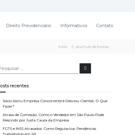
Direito Previdenciário
Informativos
Contato
Início
acúmulo de função
P
e
s
q
u
osts recentes
i
s
a
r
Sócio Abriu Empresa Concorrente e Desviou Clientes: O Que
Fazer?
Atraso de Comissão: Como o Vendedor em São Paulo Pode
Rescindir por Justa Causa da Empresa
FGTS e INSS Atrasados: Como Regularizar Pendências
Trabalhistas em SP