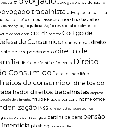
advogado
advogado previdenciário
dvocacia
Advogado trabalhista
advogado trabalhista
assédio moral no trabalho
ão paulo
assédio moral
ação judicial
Ação revisional de alimentos
uxílio-doença
Código de
clt
CDC
oletim de ocorrência
contrato
Defesa do Consumidor
direito
danos morais
direito de
ireito de arrependimento
Direito
família
direito de família São Paulo
do Consumidor
direito imobiliário
direitos do consumidor
direitos do
direitos trabalhistas
rabalhador
empresa
fraude
home office
Fraude bancária
xecução de alimentos
indenização
INSS
juridico
justiça
laudo técnico
pensão
partilha de bens
egislação trabalhista
lgpd
limentícia
phishing
prevenção
Procon