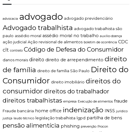
z
a
d
advogado
o
advogado previdenciário
advocacia
.
Advogado trabalhista
advogado trabalhista são
assédio moral no trabalho
paulo
assédio moral
auxílio-doença
CDC
ação judicial
Ação revisional de alimentos
boletim de ocorrência
Código de Defesa do Consumidor
clt
contrato
direito
direito
direito de arrependimento
danos morais
Direito do
de família
direito de família São Paulo
Consumidor
direitos do
direito imobiliário
consumidor
direitos do trabalhador
direitos trabalhistas
fraude
empresa
Execução de alimentos
indenização
home office
INSS
Fraude bancária
juridico
partilha de bens
legislação trabalhista
lgpd
justiça
laudo técnico
pensão alimentícia
phishing
prevenção
Procon