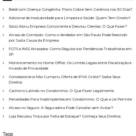
o
e
a
n
i
r
g
r
Bebê com Doença Congênita: Plano Cobre Sem Carência nos 30 Dias?
t
a
s
a
o
?
Adicional de Insalubridade para Limpeza e Saúde: Quem Tem Direito?
a
d
é
o
r
Sócio Abriu Empresa Concorrente e Desviou Clientes: O Que Fazer?
t
p
p
i
e
Atraso de Comissão: Como o Vendedor em São Paulo Pode Rescindir
o
c
l
por Justa Causa da Empresa
o
r
o
,
FGTS e INSS Atrasados: Como Regularizar Pendências Trabalhistas em
:
I
c
SP
N
l
S
Monitoramento no Home Office: Os Limites Legais entre Fiscalização e
a
S
Invasão de Privacidade
r
:
o
Concessionária Não Cumpriu Oferta de IPVA Grátis? Saiba Seus
o
e
Direitos
q
p
u
Cachorro Latindo no Condomínio: O Que Fazer Legalmente
e
e
r
Penalidades Para Inadimplentes em Condomínio: O Que a Lei Permite
f
s
a
Atraso no Seguro: A Seguradora Pode Cancelar sem Avisar?
o
z
n
Loja Recusou Troca por Falta de Estoque? Conheça Seus Direitos
e
a
r
l
?
i
Tags