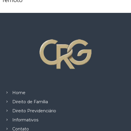
remoto
z
a
d
o
.
Home
Direito de Família
Direito Previdenciário
Informativos
Contato