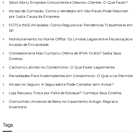
Sócio Abriu Empresa Concorrente e Desviou Clientes: O Que Fazer?
a
a
e
r
r
i
Atraso de Comissão: Como o Vendedor em São Paulo Pode Rescindir
e
t
p
por Justa Causa da Empresa
:
o
o
c
FGTS e INSS Atrasados: Como Regularizar Pendências Trabalhistas em
d
r
o
SP
e
:
m
F
Monitoramento no Home Office: Os Limites Legais entre Fiscalização e
o
a
Invasão de Privacidade
g
m
a
Concessionária Não Cumpriu Oferta de IPVA Grátis? Saiba Seus
í
r
Direitos
l
a
i
Cachorro Latindo no Condomínio: O Que Fazer Legalmente
n
a
t
Penalidades Para Inadimplentes em Condomínio: O Que a Lei Permite
,
i
c
Atraso no Seguro: A Seguradora Pode Cancelar sem Avisar?
r
o
o
m
Loja Recusou Troca por Falta de Estoque? Conheça Seus Direitos
d
a
Comunhão Universal de Bens no Casamento Antigo: Regras e
i
t
Inventário
r
e
e
n
i
d
t
Tags
i
o
m
a
e