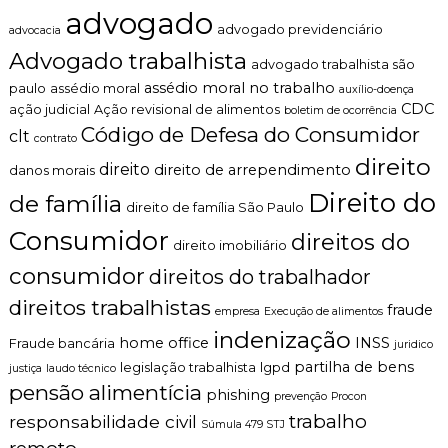
o
advogado
n
t
advogado previdenciário
advocacia
t
r
o
Advogado trabalhista
a
advogado trabalhista são
é
t
assédio moral no trabalho
t
paulo
assédio moral
auxílio-doença
a
i
CDC
ação judicial
Ação revisional de alimentos
boletim de ocorrência
m
c
Código de Defesa do Consumidor
clt
e
contrato
o
n
direito
,
direito
direito de arrependimento
danos morais
t
c
o
Direito do
l
de família
direito de família São Paulo
d
a
o
r
Consumidor
direitos do
m
direito imobiliário
o
i
e
consumidor
direitos do trabalhador
c
p
i
direitos trabalhistas
e
fraude
empresa
Execução de alimentos
l
r
indenização
i
s
home office
INSS
Fraude bancária
juridico
a
o
partilha de bens
legislação trabalhista
lgpd
justiça
laudo técnico
r
n
pensão alimentícia
phishing
a
prevenção
Procon
l
trabalho
responsabilidade civil
Súmula 479 STJ
i