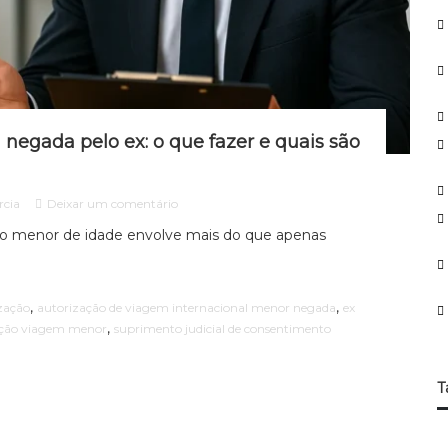
r
:
negada pelo ex: o que fazer e quais são
e
rcia
Deixar um comentário
m
ho menor de idade envolve mais do que apenas
A
u
t
o
,
,
zação
autorização de viagem internacional menor negada
ex
r
,
ação viagem menor
suprimento judicial de consentimento
i
z
a
ç
T
ã
o
d