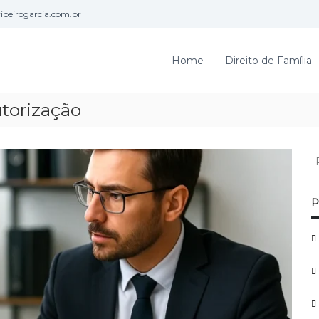
beirogarcia.com.br
Home
Direito de Família
torização
P
e
s
q
P
u
i
s
a
r
p
o