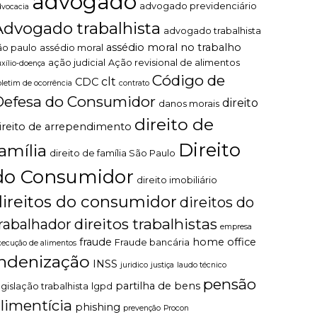
advogado
advogado previdenciário
dvocacia
Advogado trabalhista
advogado trabalhista
assédio moral no trabalho
ão paulo
assédio moral
ação judicial
Ação revisional de alimentos
uxílio-doença
Código de
clt
CDC
oletim de ocorrência
contrato
Defesa do Consumidor
direito
danos morais
direito de
ireito de arrependimento
Direito
família
direito de família São Paulo
do Consumidor
direito imobiliário
direitos do consumidor
direitos do
direitos trabalhistas
rabalhador
empresa
fraude
home office
Fraude bancária
xecução de alimentos
indenização
INSS
juridico
justiça
laudo técnico
pensão
partilha de bens
egislação trabalhista
lgpd
limentícia
phishing
prevenção
Procon