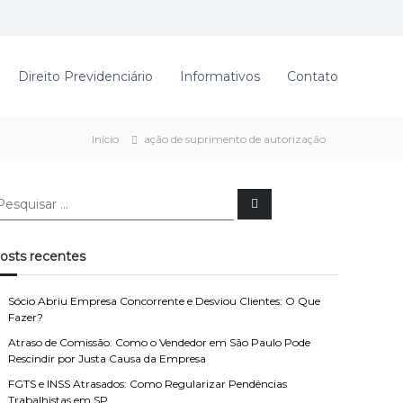
Direito Previdenciário
Informativos
Contato
Início
ação de suprimento de autorização
P
e
s
q
u
osts recentes
i
s
a
r
Sócio Abriu Empresa Concorrente e Desviou Clientes: O Que
Fazer?
Atraso de Comissão: Como o Vendedor em São Paulo Pode
Rescindir por Justa Causa da Empresa
FGTS e INSS Atrasados: Como Regularizar Pendências
Trabalhistas em SP