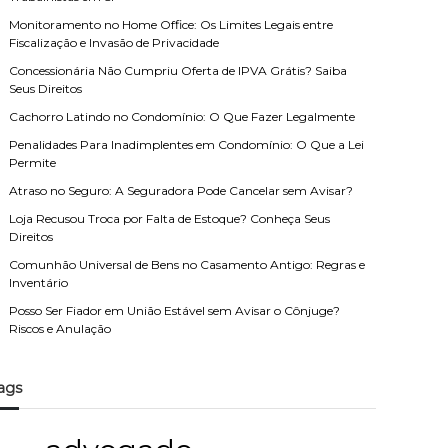
Monitoramento no Home Office: Os Limites Legais entre
Fiscalização e Invasão de Privacidade
Concessionária Não Cumpriu Oferta de IPVA Grátis? Saiba
Seus Direitos
Cachorro Latindo no Condomínio: O Que Fazer Legalmente
Penalidades Para Inadimplentes em Condomínio: O Que a Lei
Permite
Atraso no Seguro: A Seguradora Pode Cancelar sem Avisar?
Loja Recusou Troca por Falta de Estoque? Conheça Seus
Direitos
Comunhão Universal de Bens no Casamento Antigo: Regras e
Inventário
Posso Ser Fiador em União Estável sem Avisar o Cônjuge?
Riscos e Anulação
ags