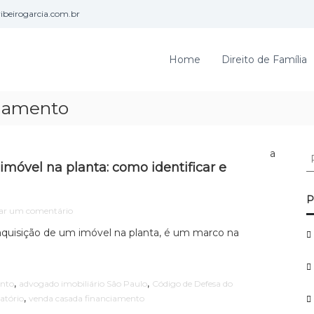
beirogarcia.com.br
Home
Direito de Família
ciamento
P
óvel na planta: como identificar e
e
s
q
P
e
ar um comentário
u
m
i
 aquisição de um imóvel na planta, é um marco na
V
s
e
a
n
r
d
,
,
ento
advogado imobiliário São Paulo
Código de Defesa do
p
a
,
atório
venda casada financiamento
c
o
a