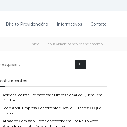
Direito Previdenciário
Informativos
Contato
Início
abusividade banco financiamento
P
e
s
q
u
osts recentes
i
s
a
r
Adicional de Insalubridade para Limpeza e Saúde: Quem Tem
Direito?
Sócio Abriu Empresa Concorrente e Desviou Clientes: O Que
Fazer?
Atraso de Comissão: Como o Vendedor em São Paulo Pode
Rescindir por Justa Causa da Empresa