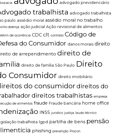
advogado
advogado previdenciário
dvocacia
Advogado trabalhista
advogado trabalhista
assédio moral no trabalho
ão paulo
assédio moral
ação judicial
Ação revisional de alimentos
uxílio-doença
Código de
clt
CDC
oletim de ocorrência
contrato
Defesa do Consumidor
direito
danos morais
direito de
ireito de arrependimento
Direito
família
direito de família São Paulo
do Consumidor
direito imobiliário
direitos do consumidor
direitos do
direitos trabalhistas
rabalhador
empresa
fraude
home office
Fraude bancária
xecução de alimentos
indenização
INSS
juridico
justiça
laudo técnico
pensão
partilha de bens
egislação trabalhista
lgpd
limentícia
phishing
prevenção
Procon