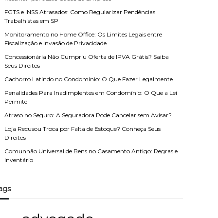
FGTS e INSS Atrasados: Como Regularizar Pendências
Trabalhistas em SP
Monitoramento no Home Office: Os Limites Legais entre
Fiscalização e Invasão de Privacidade
Concessionária Não Cumpriu Oferta de IPVA Grátis? Saiba
Seus Direitos
Cachorro Latindo no Condomínio: O Que Fazer Legalmente
Penalidades Para Inadimplentes em Condomínio: O Que a Lei
Permite
Atraso no Seguro: A Seguradora Pode Cancelar sem Avisar?
Loja Recusou Troca por Falta de Estoque? Conheça Seus
Direitos
Comunhão Universal de Bens no Casamento Antigo: Regras e
Inventário
ags