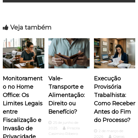
v
e
Veja também
g
a
ç
ã
Monitorament
Vale-
Execução
o no Home
Transporte e
Provisória
o
Office: Os
Alimentação:
Trabalhista:
d
Limites Legais
Direito ou
Como Receber
entre
Benefício?
Antes do Fim
e
Fiscalização e
do Processo?
25 de junho de
Invasão de
2025
Priscila
P
2 de março de
Casimiro Ribeiro
Privacidade
2026
Oseias