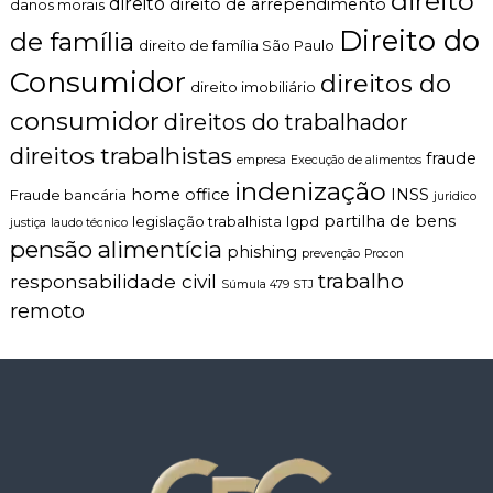
direito
direito
direito de arrependimento
danos morais
Direito do
de família
direito de família São Paulo
Consumidor
direitos do
direito imobiliário
consumidor
direitos do trabalhador
direitos trabalhistas
fraude
empresa
Execução de alimentos
indenização
home office
INSS
Fraude bancária
juridico
partilha de bens
legislação trabalhista
lgpd
justiça
laudo técnico
pensão alimentícia
phishing
prevenção
Procon
trabalho
responsabilidade civil
Súmula 479 STJ
remoto