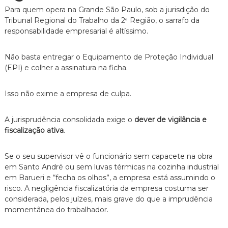
z
Para quem opera na Grande São Paulo,
sob a jurisdição do
a
d
Tribunal Regional do Trabalho da 2ª Região,
o sarrafo da
o
responsabilidade empresarial é altíssimo.
.
Não basta entregar o Equipamento de Proteção Individual
(EPI) e colher a assinatura na ficha.
Isso não exime a empresa de culpa.
A jurisprudência consolidada exige o
dever de vigilância e
fiscalização ativa
.
Se o seu supervisor vê o funcionário sem capacete na obra
em Santo André ou sem luvas térmicas na cozinha industrial
em Barueri e “fecha os olhos”,
a empresa está assumindo o
risco.
A negligência fiscalizatória da empresa costuma ser
considerada,
pelos juízes,
mais grave do que a imprudência
momentânea do trabalhador.