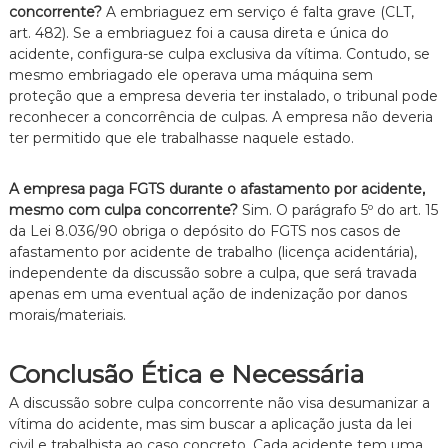
concorrente?
A embriaguez em serviço é falta grave (CLT,
art.
482).
Se a embriaguez foi a causa direta e única do
acidente,
configura-se culpa exclusiva da vítima.
Contudo,
se
mesmo embriagado ele operava uma máquina sem
proteção que a empresa deveria ter instalado,
o tribunal pode
reconhecer a concorrência de culpas.
A empresa não deveria
ter permitido que ele trabalhasse naquele estado.
A empresa paga FGTS durante o afastamento por acidente,
mesmo com culpa concorrente?
Sim.
O parágrafo 5º do art.
15
da Lei 8.
036/90 obriga o depósito do FGTS nos casos de
afastamento por acidente de trabalho (licença acidentária),
independente da discussão sobre a culpa,
que será travada
apenas em uma eventual ação de indenização por danos
morais/materiais.
Conclusão Ética e Necessária
A discussão sobre culpa concorrente não visa desumanizar a
vítima do acidente,
mas sim buscar a aplicação justa da lei
civil e trabalhista ao caso concreto.
Cada acidente tem uma