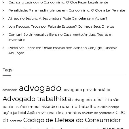
Cachorro Latindo no Condomínio: O Que Fazer Legalmente
Penalidades Para Inadimplentes em Condomínio: O Que a Lei Permite
Atraso no Seguro: A Seguradora Pode Cancelar sem Avisar?
Loja Recusou Troca por Falta de Estoque? Conheça Seus Direitos
Comunhão Universal de Bens no Casamento Antigo: Regras e
Inventário
Posso Ser Fiador em União Estável sem Avisar o Cônjuge? Riscos e
Anulação
Tags
advogado
advogado previdenciário
advocacia
Advogado trabalhista
advogado trabalhista são
assédio moral no trabalho
paulo
assédio moral
auxílio-doença
CDC
ação judicial
Ação revisional de alimentos
boletim de ocorrência
Código de Defesa do Consumidor
clt
contrato