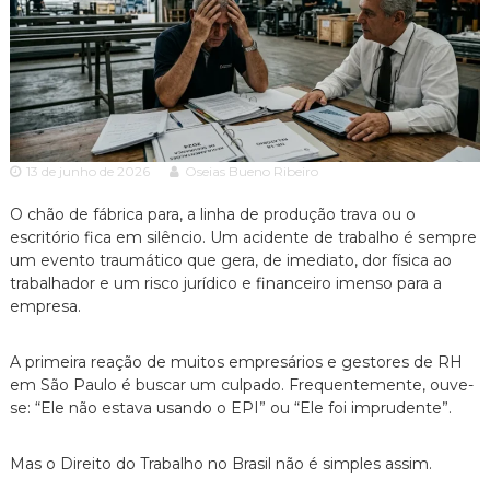
c
ã
o
i
P
a
a
A
u
l
d
o
v
e
13 de junho de 2026
Oseias Bueno Ribeiro
o
s
p
c
e
O chão de fábrica para,
a linha de produção trava ou o
a
c
escritório fica em silêncio.
Um acidente de trabalho é sempre
c
i
um evento traumático que gera,
de imediato,
dor física ao
a
i
trabalhador e um risco jurídico e financeiro imenso para a
l
a
empresa.
i
z
a
A primeira reação de muitos empresários e gestores de RH
d
em São Paulo é buscar um culpado.
Frequentemente,
ouve-
o
se:
“Ele não estava usando o EPI” ou “Ele foi imprudente”.
e
m
D
Mas o Direito do Trabalho no Brasil não é simples assim.
i
r