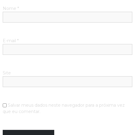
Nome
*
E-mail
*
Site
Salvar meus dados neste navegador para a próxima vez
que eu comentar.