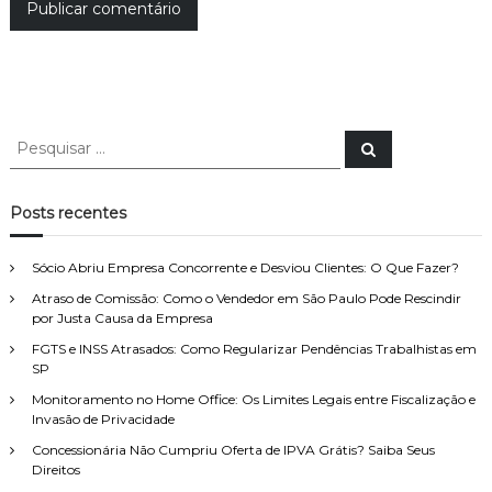
P
P
e
e
s
s
q
u
q
Posts recentes
i
u
s
a
i
r
Sócio Abriu Empresa Concorrente e Desviou Clientes: O Que Fazer?
s
Atraso de Comissão: Como o Vendedor em São Paulo Pode Rescindir
a
por Justa Causa da Empresa
r
p
FGTS e INSS Atrasados: Como Regularizar Pendências Trabalhistas em
o
SP
r
Monitoramento no Home Office: Os Limites Legais entre Fiscalização e
:
Invasão de Privacidade
Concessionária Não Cumpriu Oferta de IPVA Grátis? Saiba Seus
Direitos