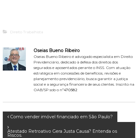
Direito Trabalhista
Oseias Bueno Ribeiro
Oseias Bueno Ribeiro é advogado especialista em Direito
Previdenciário, dedicado à defesa dos direitos dos
segurados e aposentados perante o INSS. Com atuação
estratégica em concessões de benefícios, revisões e
planejamento previdenciário, busca garantir a justiça
social e a segurança financeira de seus clientes. Inscrito na
OAB/SP sob o nº
470582
N
Como vender imóvel financiado em São Paulo?
a
Atestado Retroativo Gera Justa Causa? Entenda os
Riscos.