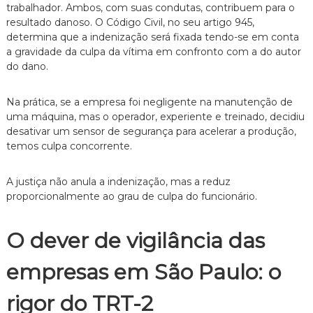
trabalhador.
Ambos,
com suas condutas,
contribuem para o
n
resultado danoso.
O Código Civil,
no seu artigo 945,
t
determina que a indenização será fixada tendo-se em conta
o
é
a gravidade da culpa da vítima em confronto com a do autor
t
do dano.
i
c
o
Na prática,
se a empresa foi negligente na manutenção de
,
uma máquina,
mas o operador,
experiente e treinado,
decidiu
c
desativar um sensor de segurança para acelerar a produção,
l
temos culpa concorrente.
a
r
o
A justiça não anula a indenização,
mas a reduz
e
proporcionalmente ao grau de culpa do funcionário.
p
e
r
O dever de vigilância das
s
o
n
empresas em São Paulo: o
a
l
rigor do TRT-2
i