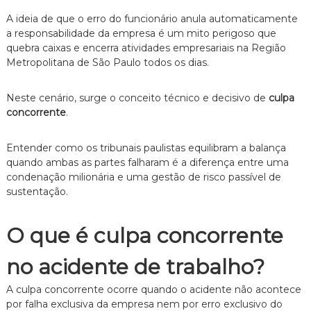
e
A ideia de que o erro do funcionário anula automaticamente
i
a responsabilidade da empresa é um mito perigoso que
t
quebra caixas e encerra atividades empresariais na Região
o
d
Metropolitana de São Paulo todos os dias.
e
F
Neste cenário,
surge o conceito técnico e decisivo de
culpa
a
m
concorrente
.
í
l
Entender como os tribunais paulistas equilibram a balança
i
a
quando ambas as partes falharam é a diferença entre uma
,
condenação milionária e uma gestão de risco passível de
c
sustentação.
o
m
a
O que é culpa concorrente
t
e
no acidente de trabalho?
n
d
i
A culpa concorrente ocorre quando o acidente não acontece
m
por falha exclusiva da empresa nem por erro exclusivo do
e