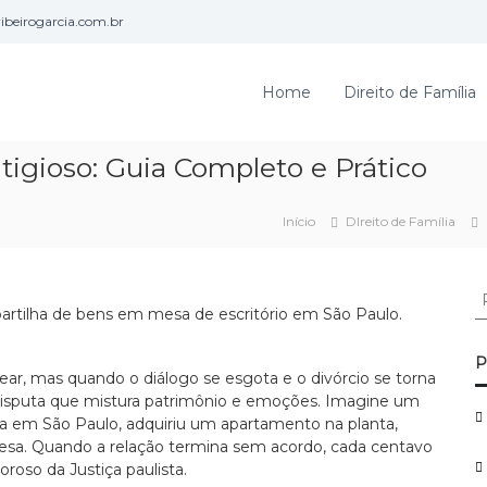
beirogarcia.com.br
Home
Direito de Família
itigioso: Guia Completo e Prático
Início
DIreito de Família
P
e
s
q
P
ar, mas quando o diálogo se esgota e o divórcio se torna
u
a disputa que mistura patrimônio e emoções. Imagine um
i
da em São Paulo, adquiriu um apartamento na planta,
s
sa. Quando a relação termina sem acordo, cada centavo
a
oroso da Justiça paulista.
r