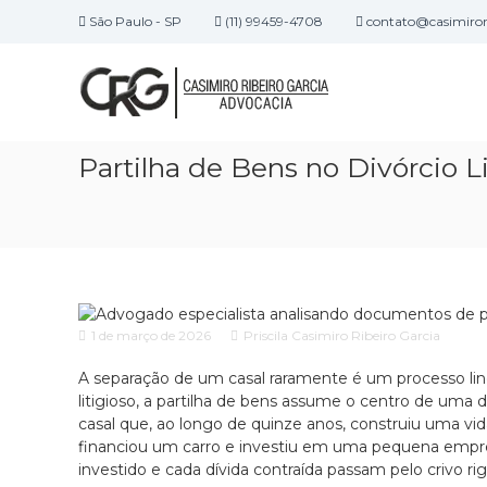
P
São Paulo - SP
(11) 99459-4708
contato@casimirori
u
C
E
l
a
s
a
c
r
s
r
p
i
i
a
m
Partilha de Bens no Divórcio L
t
r
i
ó
a
r
r
o
o
i
c
R
o
o
d
n
i
e
t
b
a
e
1 de março de 2026
Priscila Casimiro Ribeiro Garcia
e
d
ú
i
v
d
A separação de um casal raramente é um processo line
r
o
o
litigioso, a partilha de bens assume o centro de um
o
c
casal que, ao longo de quinze anos, construiu uma vi
G
a
financiou um carro e investiu em uma pequena empre
c
a
investido e cada dívida contraída passam pelo crivo rig