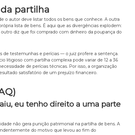
da partilha
de o autor deve listar todos os bens que conhece. A outra
própria lista de bens. É aqui que as divergências explodem:
, o outro diz que foi comprado com dinheiro da poupança do
 de testemunhas e perícias — o juiz profere a sentença.
 litigioso com partilha complexa pode variar de 12 a 36
essidade de perícias técnicas. Por isso, a organização
ultado satisfatório de um prejuízo financeiro.
FAQ)
iu, eu tenho direito a uma parte
elidade não gera punição patrimonial na partilha de bens. A
pendentemente do motivo que levou ao fim do