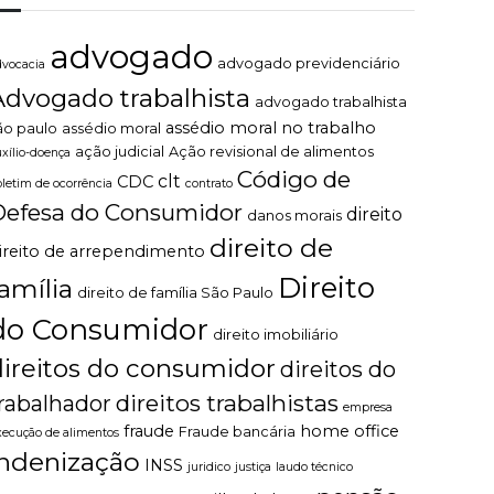
advogado
advogado previdenciário
dvocacia
Advogado trabalhista
advogado trabalhista
assédio moral no trabalho
ão paulo
assédio moral
ação judicial
Ação revisional de alimentos
uxílio-doença
Código de
clt
CDC
oletim de ocorrência
contrato
Defesa do Consumidor
direito
danos morais
direito de
ireito de arrependimento
Direito
família
direito de família São Paulo
do Consumidor
direito imobiliário
direitos do consumidor
direitos do
direitos trabalhistas
rabalhador
empresa
fraude
home office
Fraude bancária
xecução de alimentos
indenização
INSS
juridico
justiça
laudo técnico