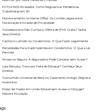
FGTS e INSS Atrasados: Como Regularizar Pendências
Trabalhistas em SP
Monitoramento no Home Office: Os Limites Legais entre
Fiscalização e Invasão de Privacidade
Concessionária Não Cumpriu Oferta de IPVA Grátis? Saiba
Seus Direitos
Cachorro Latindo no Condomínio: O Que Fazer Legalmente
Penalidades Para Inadimplentes em Condomínio: O Que a Lei
Permite
Atraso no Seguro: A Seguradora Pode Cancelar sem Avisar?
Loja Recusou Troca por Falta de Estoque? Conheça Seus
Direitos
Comunhão Universal de Bens no Casamento Antigo: Regras e
Inventário
Posso Ser Fiador em União Estável sem Avisar o Cônjuge?
Riscos e Anulação
ags