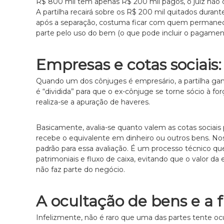
R$ 800 mil tem apenas R$ 200 mil pagos, o juiz não
,
A partilha recairá sobre os R$ 200 mil quitados durant
c
após a separação, costuma ficar com quem permanec
o
parte pelo uso do bem (o que pode incluir o pagamen
m
a
t
Empresas e cotas sociais:
e
n
Quando um dos cônjuges é empresário, a partilha ga
d
é “dividida” para que o ex-cônjuge se torne sócio à fo
i
realiza-se a apuração de haveres.
m
e
Basicamente, avalia-se quanto valem as cotas sociais
n
recebe o equivalente em dinheiro ou outros bens. Nos t
t
padrão para essa avaliação. É um processo técnico q
o
patrimoniais e fluxo de caixa, evitando que o valor d
é
não faz parte do negócio.
t
i
c
A ocultação de bens e a
o
,
Infelizmente, não é raro que uma das partes tente ocul