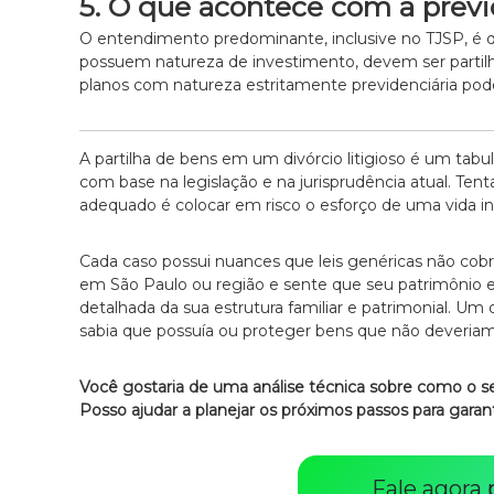
5. O que acontece com a previ
O entendimento predominante, inclusive no TJSP, é q
possuem natureza de investimento, devem ser partilh
planos com natureza estritamente previdenciária pode
A partilha de bens em um divórcio litigioso é um tab
com base na legislação e na jurisprudência atual. Te
adequado é colocar em risco o esforço de uma vida int
Cada caso possui nuances que leis genéricas não cob
em São Paulo ou região e sente que seu patrimônio e
detalhada da sua estrutura familiar e patrimonial. Um 
sabia que possuía ou proteger bens que não deveria
Você gostaria de uma análise técnica sobre como o se
Posso ajudar a planejar os próximos passos para garant
Fale agora