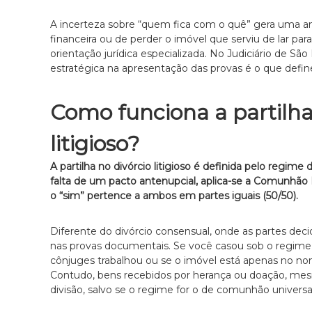
i
r
a
c
A incerteza sobre “quem fica com o quê” gera uma an
e
i
financeira ou de perder o imóvel que serviu de lar par
m
orientação jurídica especializada. No Judiciário de Sã
a
S
estratégica na apresentação das provas é o que define s
A
ã
d
o
P
v
Como funciona a partilha
a
o
u
litigioso?
c
l
a
o
A partilha no divórcio litigioso é definida pelo regim
c
e
falta de um pacto antenupcial, aplica-se a Comunhão 
i
s
o “sim” pertence a ambos em partes iguais (50/50).
a
p
e
Diferente do divórcio consensual, onde as partes decid
c
nas provas documentais. Se você casou sob o regime
i
cônjuges trabalhou ou se o imóvel está apenas no n
a
Contudo, bens recebidos por herança ou doação, mes
l
divisão, salvo se o regime for o de comunhão universa
i
z