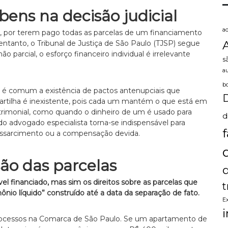
ens na decisão judicial
a
e, por terem pago todas as parcelas de um financiamento
entanto, o Tribunal de Justiça de São Paulo (TJSP) segue
 parcial, o esforço financeiro individual é irrelevante
s
a
b
, é comum a existência de pactos antenupciais que
partilha é inexistente, pois cada um mantém o que está em
rimonial, como quando o dinheiro de um é usado para
d
 do advogado especialista torna-se indispensável para
o ressarcimento ou a compensação devida.
são das parcelas
óvel financiado, mas sim os direitos sobre as parcelas que
t
mônio líquido” construído até a data da separação de fato.
E
rocessos na Comarca de São Paulo. Se um apartamento de