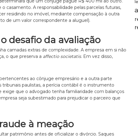
 determinará que um cônjuge pague R$ 400 mil ao outro.
l
e o casamento. A responsabilidade pelas parcelas futuras,
a
er residindo no imóvel, mediante compensação à outra
r
to de um valor correspondente a aluguel).
 o desafio da avaliação
nha camadas extras de complexidade. A empresa em si não
rça, o que preserva a
affectio societatis
. Em vez disso,
 pertencentes ao cônjuge empresário e a outra parte
ribunais paulistas, a perícia contábil é o instrumento
ue exige que o advogado tenha familiaridade com balanços
a empresa seja subestimado para prejudicar o parceiro que
 fraude à meação
tar patrimônio antes de oficializar o divórcio. Saques