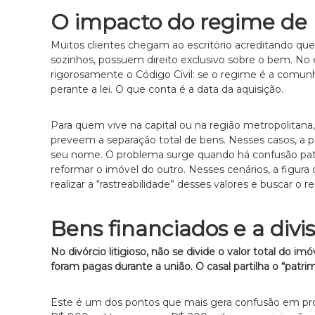
a
O impacto do regime de b
d
o
Muitos clientes chegam ao escritório acreditando qu
e
sozinhos, possuem direito exclusivo sobre o bem. No 
m
rigorosamente o Código Civil: se o regime é a comunhão
D
perante a lei. O que conta é a data da aquisição.
i
r
Para quem vive na capital ou na região metropolitana
e
preveem a separação total de bens. Nesses casos, a 
i
seu nome. O problema surge quando há confusão pat
t
reformar o imóvel do outro. Nesses cenários, a figura
o
realizar a “rastreabilidade” desses valores e buscar 
d
e
F
Bens financiados e a divi
a
m
No divórcio litigioso, não se divide o valor total do im
í
foram pagas durante a união. O casal partilha o “patri
l
i
Este é um dos pontos que mais gera confusão em p
a