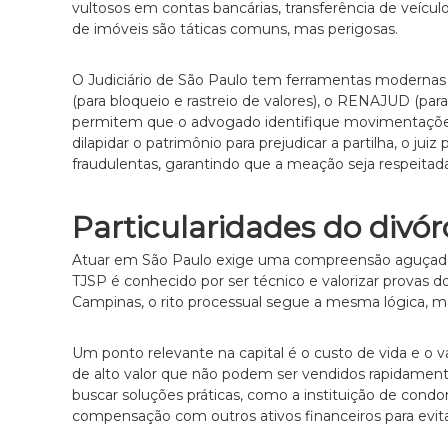
c
vultosos em contas bancárias, transferência de veícul
l
de imóveis são táticas comuns, mas perigosas.
a
r
O Judiciário de São Paulo tem ferramentas modernas
o
(para bloqueio e rastreio de valores), o RENAJUD (para
e
permitem que o advogado identifique movimentações 
p
dilapidar o patrimônio para prejudicar a partilha, o ju
e
fraudulentas, garantindo que a meação seja respeitada
r
s
o
Particularidades do divór
n
a
Atuar em São Paulo exige uma compreensão aguçada da
l
TJSP é conhecido por ser técnico e valorizar provas 
i
Campinas, o rito processual segue a mesma lógica, mas
z
a
Um ponto relevante na capital é o custo de vida e o va
d
de alto valor que não podem ser vendidos rapidament
o
buscar soluções práticas, como a instituição de con
.
compensação com outros ativos financeiros para evita