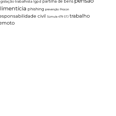
pensão
partilha de bens
egislação trabalhista
lgpd
limentícia
phishing
prevenção
Procon
trabalho
esponsabilidade civil
Súmula 479 STJ
remoto