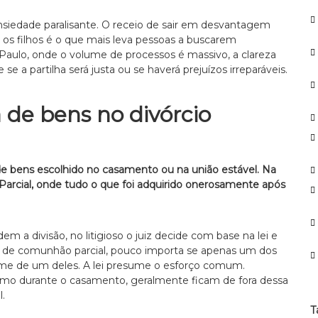
p
o
siedade paralisante. O receio de sair em desvantagem
r
a os filhos é o que mais leva pessoas a buscarem
:
o Paulo, onde o volume de processos é massivo, a clareza
e a partilha será justa ou se haverá prejuízos irreparáveis.
 de bens no divórcio
e de bens escolhido no casamento ou na união estável. Na
Parcial, onde tudo o que foi adquirido onerosamente após
em a divisão, no litigioso o juiz decide com base na lei e
 de comunhão parcial, pouco importa se apenas um dos
ome de um deles. A lei presume o esforço comum.
mo durante o casamento, geralmente ficam de fora dessa
l.
T