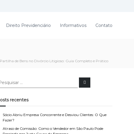
Direito Previdenciário
Informativos
Contato
Partilha de Bens no Divórcio Litigioso: Guia Completo e Prático
P
e
s
q
u
osts recentes
i
s
a
r
Sócio Abriu Empresa Concorrente e Desviou Clientes: O Que
Fazer?
Atraso de Comissão: Como o Vendedor em São Paulo Pode
Rescindir por Justa Causa da Empresa