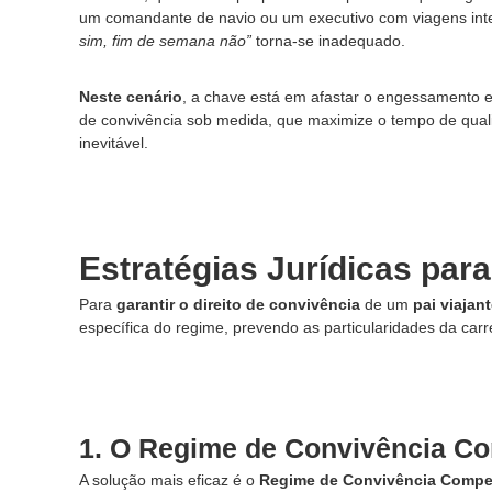
um comandante de navio ou um executivo com viagens int
a
sim, fim de semana não”
torna-se inadequado.
d
o
e
Neste cenário
, a chave está em afastar o engessamento 
m
de convivência sob medida, que maximize o tempo de qua
D
inevitável.
i
r
e
i
t
Estratégias Jurídicas para
o
d
Para
garantir o direito de convivência
de um
pai viajan
e
específica do regime, prevendo as particularidades da carre
F
a
m
í
l
1. O Regime de Convivência C
i
A solução mais eficaz é o
Regime de Convivência Compe
a