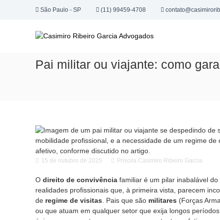
P
São Paulo - SP
(11) 99459-4708
contato@casimirorib
u
C
l
E
a
a
s
r
c
s
p
r
i
Pai militar ou viajante: como gara
a
i
m
r
t
i
a
ó
r
o
r
o
c
i
o
R
o
n
d
i
t
e
b
e
a
e
ú
d
15 de outubro de 2025
Priscila Casimiro Ribeiro Garcia
i
d
v
r
o
O
direito de convivência
familiar é um pilar inabalável do
o
o
realidades profissionais que, à primeira vista, parecem in
c
de
regime de visitas
. Pais que são
militares
(Forças Armad
G
a
ou que atuam em qualquer setor que exija longos períodos 
c
a