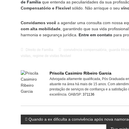
de Família
que entenda as peculiaridades da sua profiss
Compensatório e Flexível
sólido. Não arrisque o seu
vín
Convidamos você
a agendar uma consulta com nossa equi
com alta mobilidade
, garantindo que sua vida profissiona
harmonia e segurança jurídica.
Entre em contato
para pro
,
DIreito de Família
convivência compensatória
guarda filhos
,
visitas
regime de visitas flexível
Priscila Casimiro Ribeiro Garcia
Advogada altamente qualificada, Pós Graduada em 
atuante na área há mais de 15 anos. Com atendimen
prestação de serviços de confiança e a satisfação 
excelência. OAB/SP:
371136
N
Quando a ex dificulta a convivência após nova namora