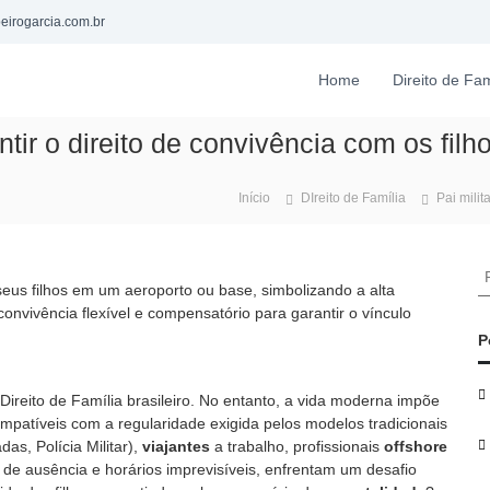
eirogarcia.com.br
Home
Direito de Fam
ntir o direito de convivência com os filh
Início
DIreito de Família
Pai milit
P
e
s
q
P
u
i
 Direito de Família brasileiro. No entanto, a vida moderna impõe
s
compatíveis com a regularidade exigida pelos modelos tradicionais
a
as, Polícia Militar),
viajantes
a trabalho, profissionais
offshore
r
de ausência e horários imprevisíveis, enfrentam um desafio
p