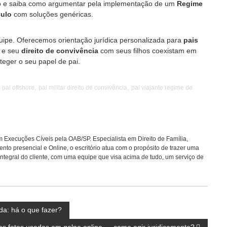
ão e saiba como argumentar pela implementação de um
Regime
culo
com soluções genéricas.
pe. Oferecemos orientação jurídica personalizada para
pais
l e seu
direito de convivência
com seus filhos coexistam em
teger o seu papel de pai.
,
,
 pai offshore
pai militar direito de convivência
pai viajante regime de
Execuções Cíveis pela OAB/SP. Especialista em Direito de Família,
to presencial e Online, o escritório atua com o propósito de trazer uma
integral do cliente, com uma equipe que visa acima de tudo, um serviço de
da: há o que fazer?