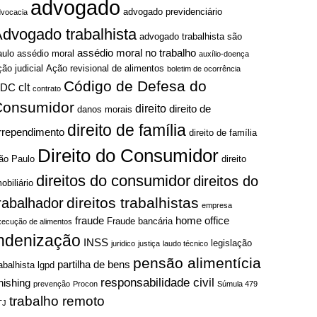
advogado
advogado previdenciário
dvocacia
dvogado trabalhista
advogado trabalhista são
assédio moral no trabalho
aulo
assédio moral
auxílio-doença
ção judicial
Ação revisional de alimentos
boletim de ocorrência
Código de Defesa do
clt
CDC
contrato
Consumidor
direito
direito de
danos morais
direito de família
rrependimento
direito de família
Direito do Consumidor
ão Paulo
direito
direitos do consumidor
direitos do
obiliário
direitos trabalhistas
rabalhador
empresa
fraude
home office
Fraude bancária
xecução de alimentos
indenização
INSS
legislação
juridico
justiça
laudo técnico
pensão alimentícia
partilha de bens
rabalhista
lgpd
responsabilidade civil
hishing
prevenção
Procon
Súmula 479
trabalho remoto
TJ