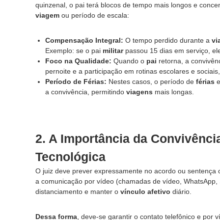
quinzenal, o pai terá blocos de tempo mais longos e conc
,
viagem
ou período de escala:
c
o
m
Compensação Integral:
O tempo perdido durante a
vi
a
Exemplo: se o pai
militar
passou 15 dias em serviço, ele
t
Foco na Qualidade:
Quando o
pai
retorna, a convivênc
e
pernoite e a participação em rotinas escolares e sociais
n
Período de Férias:
Nestes casos, o período de
férias
e
d
a convivência, permitindo
viagens
mais longas.
i
m
e
n
2. A Importância da Convivênci
t
o
Tecnológica
é
t
O juiz deve prever expressamente no acordo ou sentença o
i
a comunicação por vídeo (chamadas de vídeo, WhatsApp, S
c
distanciamento e manter o
vínculo afetivo
diário.
o
,
Dessa forma
, deve-se garantir o contato telefônico e por 