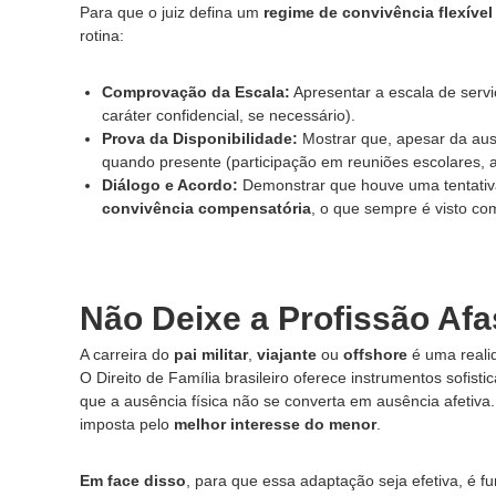
Para que o juiz defina um
regime de convivência flexível
rotina:
Comprovação da Escala:
Apresentar a escala de serv
caráter confidencial, se necessário).
Prova da Disponibilidade:
Mostrar que, apesar da ausê
quando presente (participação em reuniões escolares, at
Diálogo e Acordo:
Demonstrar que houve uma tentativa
convivência compensatória
, o que sempre é visto com
Não Deixe a Profissão Afa
A carreira do
pai militar
,
viajante
ou
offshore
é uma reali
O Direito de Família brasileiro oferece instrumentos sofist
que a ausência física não se converta em ausência afetiva. 
imposta pelo
melhor interesse do menor
.
Em face disso
, para que essa adaptação seja efetiva, é