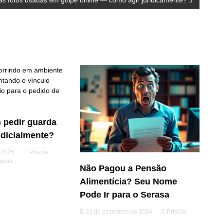
as fotos usadas em golpe online — como agir juridicamente?
 pedir guarda
udicialmente?
e 2026
Priscila
arcia
Não Pagou a Pensão
Alimentícia? Seu Nome
Pode Ir para o Serasa
22 de dezembro de 2024
Priscila