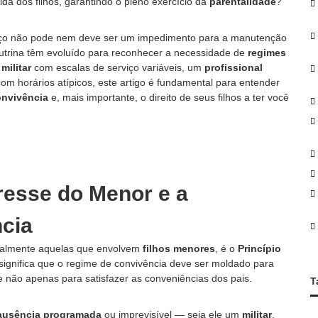
da dos filhos, garantindo o pleno exercício da
parentalidade
?
o
r
:
viço não pode nem deve ser um impedimento para a manutenção
doutrina têm evoluído para reconhecer a necessidade de
regimes
 militar
com escalas de serviço variáveis, um
profissional
om horários atípicos, este artigo é fundamental para entender
onvivência
e, mais importante, o direito de seus filhos a ter você
eresse do Menor e a
ncia
cialmente aquelas que envolvem
filhos menores
, é o
Princípio
 significa que o regime de convivência deve ser moldado para
 e não apenas para satisfazer as conveniências dos pais.
T
ausência programada
ou imprevisível — seja ele um
militar
,