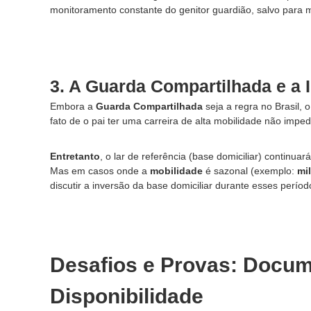
c
monitoramento constante do genitor guardião, salvo para m
l
a
r
o
e
3. A Guarda Compartilhada e a 
p
e
Embora a
Guarda Compartilhada
seja a regra no Brasil, 
r
fato de o pai ter uma carreira de alta mobilidade não imp
s
o
Entretanto
, o lar de referência (base domiciliar) continu
n
Mas em casos onde a
mobilidade
é sazonal (exemplo:
mil
a
discutir a inversão da base domiciliar durante esses período
l
i
z
a
d
Desafios e Provas: Docum
o
.
Disponibilidade