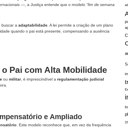
ernacionais —, a Justiça entende que o modelo
“fim de semana
a
A
p
e buscar a
adaptabilidade
. A lei permite a criação de um plano
a
lidade quando o pai está presente, compensando a ausência
a
S
 o Pai com Alta Mobilidade
im
te
ou
militar
, é imprescindível a
regulamentação judicial
t
ira.
E
t
p
ompensatório e Ampliado
S
nsatório
. Este modelo reconhece que, em vez da frequência