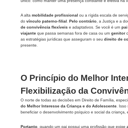
único: como manter uma presença constante e efetiva na vi
i
r
a
c
e
A alta
mobilidade profissional
ou a rígida escala de ser
i
m
do
vínculo paterno-filial
.
Pelo contrário
, a Justiça e a 
a
S
de convivência flexíveis
e adaptativos. Se você é um
pai
A
ã
viajante
que passa semanas fora de casa ou um
genitor
c
d
o
as estratégias jurídicas que asseguram o seu
direito de c
P
v
presente.
a
o
u
c
l
a
o
c
e
O Princípio do Melhor Int
i
s
a
p
Flexibilização da Convivê
e
c
O norte de todas as decisões em Direito de Família, espe
i
do Melhor Interesse da Criança e do Adolescente
. Isso
a
beneficiar o desenvolvimento psíquico e social da criança,
l
i
Portanto
, quando um pai possui uma profissão que exige
z