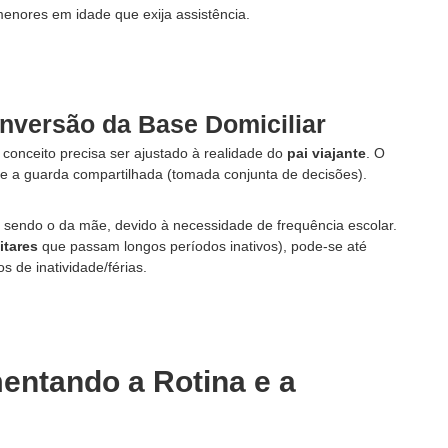
enores em idade que exija assistência.
Inversão da Base Domiciliar
o conceito precisa ser ajustado à realidade do
pai viajante
. O
ede a guarda compartilhada (tomada conjunta de decisões).
ará sendo o da mãe, devido à necessidade de frequência escolar.
itares
que passam longos períodos inativos), pode-se até
s de inatividade/férias.
entando a Rotina e a