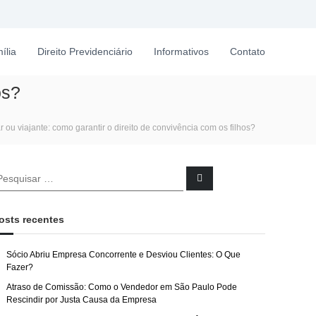
ília
Direito Previdenciário
Informativos
Contato
os?
ar ou viajante: como garantir o direito de convivência com os filhos?
P
e
s
q
u
osts recentes
i
s
a
r
Sócio Abriu Empresa Concorrente e Desviou Clientes: O Que
Fazer?
Atraso de Comissão: Como o Vendedor em São Paulo Pode
Rescindir por Justa Causa da Empresa