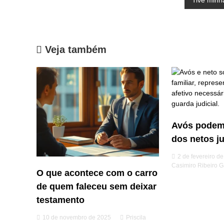
Tive minh
a
v
Veja também
e
g
a
ç
Avós podem
dos netos j
ã
2 de fevereiro d
o
Casimiro Ribeiro G
O que acontece com o carro
d
de quem faleceu sem deixar
testamento
e
10 de novembro de 2025
Priscila