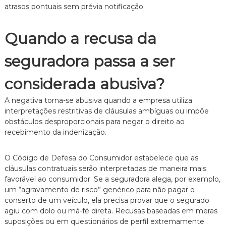
atrasos pontuais sem prévia notificação.
n
t
o
Quando a recusa da
é
t
i
seguradora passa a ser
c
o
considerada abusiva?
,
c
l
A negativa torna-se abusiva quando a empresa utiliza
a
interpretações restritivas de cláusulas ambíguas ou impõe
r
obstáculos desproporcionais para negar o direito ao
o
recebimento da indenização.
e
p
e
O Código de Defesa do Consumidor estabelece que as
r
cláusulas contratuais serão interpretadas de maneira mais
s
favorável ao consumidor. Se a seguradora alega, por exemplo,
o
um “agravamento de risco” genérico para não pagar o
n
a
conserto de um veículo, ela precisa provar que o segurado
l
agiu com dolo ou má-fé direta. Recusas baseadas em meras
i
suposições ou em questionários de perfil extremamente