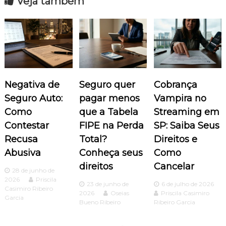
Veja também
g
a
ç
ã
Negativa de
Seguro quer
Cobrança
o
Seguro Auto:
pagar menos
Vampira no
Como
que a Tabela
Streaming em
d
Contestar
FIPE na Perda
SP: Saiba Seus
Recusa
Total?
Direitos e
e
Abusiva
Conheça seus
Como
P
direitos
Cancelar
28 de junho de
2026
Priscila
o
23 de junho de
6 de julho de 2026
Casimiro Ribeiro
2026
Oseias
Priscila Casimiro
Garcia
Bueno Ribeiro
Ribeiro Garcia
s