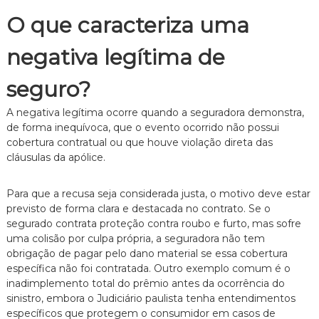
e
O que caracteriza uma
i
t
o
negativa legítima de
d
e
seguro?
F
a
A negativa legítima ocorre quando a seguradora demonstra,
m
í
de forma inequívoca, que o evento ocorrido não possui
l
cobertura contratual ou que houve violação direta das
i
cláusulas da apólice.
a
,
c
Para que a recusa seja considerada justa, o motivo deve estar
o
previsto de forma clara e destacada no contrato. Se o
m
segurado contrata proteção contra roubo e furto, mas sofre
a
uma colisão por culpa própria, a seguradora não tem
t
obrigação de pagar pelo dano material se essa cobertura
e
n
específica não foi contratada. Outro exemplo comum é o
d
inadimplemento total do prêmio antes da ocorrência do
i
sinistro, embora o Judiciário paulista tenha entendimentos
m
específicos que protegem o consumidor em casos de
e