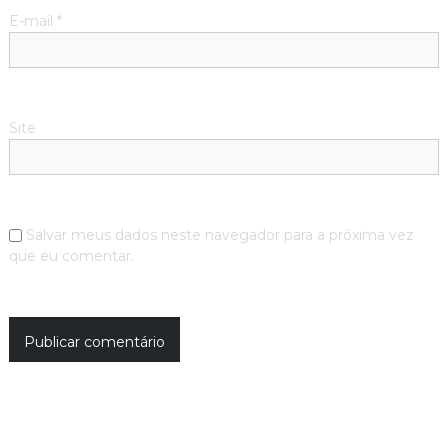
E-mail
*
Site
Salvar meus dados neste navegador para a próxima vez
que eu comentar.