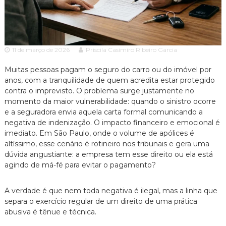
c
ã
o
i
P
a
a
A
u
11 de março de 2026
Priscila Casimiro Ribeiro Garcia
l
d
o
v
Muitas pessoas pagam o seguro do carro ou do imóvel por
e
o
s
anos, com a tranquilidade de quem acredita estar protegido
p
contra o imprevisto. O problema surge justamente no
c
e
momento da maior vulnerabilidade: quando o sinistro ocorre
a
c
e a seguradora envia aquela carta formal comunicando a
c
i
negativa de indenização. O impacto financeiro e emocional é
a
i
imediato. Em São Paulo, onde o volume de apólices é
l
a
i
altíssimo, esse cenário é rotineiro nos tribunais e gera uma
z
dúvida angustiante: a empresa tem esse direito ou ela está
a
agindo de má-fé para evitar o pagamento?
d
o
e
A verdade é que nem toda negativa é ilegal, mas a linha que
m
separa o exercício regular de um direito de uma prática
D
abusiva é tênue e técnica.
i
r