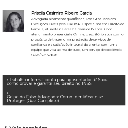
Priscila Casimiro Ribeiro Garcia
Advogada altamente qualificada, Pós Graduada em
Execuções Cíveis pela OAB/SP. Especialista em Direito de
Família, atuante na área há mais de 15 anos. Com
atendimento presencial e Online, o escritório atua com o
propósito de trazer uma prestação de serviços de
confiança e a satisfação integral do cliente, com uma
equipe que visa acima de tudo, um serviço de excelência.
OAB/SP:
371136
N
Trabalho informal conta para aposentadoria? Saiba
como provar e garantir seu direito no INSS
a
Golpe do Falso Advogado: Como Identificar e se
Proteger (Guia Completo)
v
e