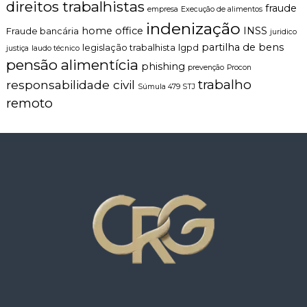
direitos trabalhistas
fraude
empresa
Execução de alimentos
indenização
home office
INSS
Fraude bancária
juridico
partilha de bens
legislação trabalhista
lgpd
justiça
laudo técnico
pensão alimentícia
phishing
prevenção
Procon
trabalho
responsabilidade civil
Súmula 479 STJ
remoto