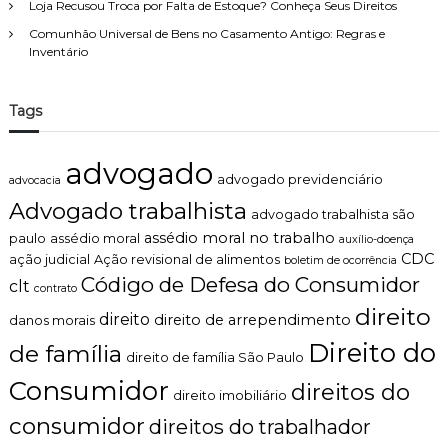
Loja Recusou Troca por Falta de Estoque? Conheça Seus Direitos
Comunhão Universal de Bens no Casamento Antigo: Regras e
Inventário
Tags
advogado
advogado previdenciário
advocacia
Advogado trabalhista
advogado trabalhista são
assédio moral no trabalho
paulo
assédio moral
auxílio-doença
CDC
ação judicial
Ação revisional de alimentos
boletim de ocorrência
Código de Defesa do Consumidor
clt
contrato
direito
direito
direito de arrependimento
danos morais
Direito do
de família
direito de família São Paulo
Consumidor
direitos do
direito imobiliário
consumidor
direitos do trabalhador