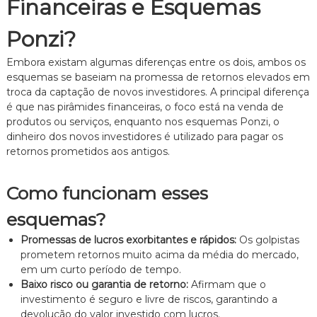
Financeiras e Esquemas
e
i
Ponzi?
t
o
d
Embora existam algumas diferenças entre os dois, ambos os
e
esquemas se baseiam na promessa de retornos elevados em
F
troca da captação de novos investidores. A principal diferença
a
é que nas pirâmides financeiras, o foco está na venda de
m
produtos ou serviços, enquanto nos esquemas Ponzi, o
í
dinheiro dos novos investidores é utilizado para pagar os
l
i
retornos prometidos aos antigos.
a
,
Como funcionam esses
c
o
m
esquemas?
a
Promessas de lucros exorbitantes e rápidos:
Os golpistas
t
e
prometem retornos muito acima da média do mercado,
n
em um curto período de tempo.
d
Baixo risco ou garantia de retorno:
Afirmam que o
i
investimento é seguro e livre de riscos, garantindo a
m
devolução do valor investido com lucros.
e