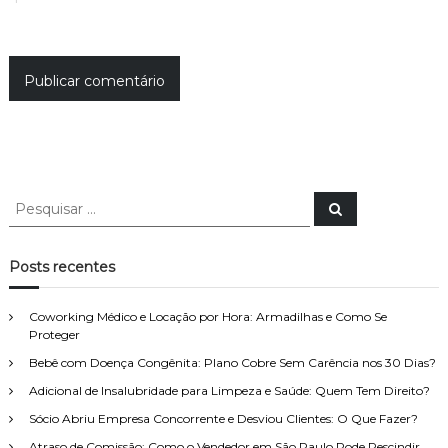
P
P
e
e
s
s
q
u
q
Posts recentes
i
u
s
a
i
r
Coworking Médico e Locação por Hora: Armadilhas e Como Se
s
Proteger
a
Bebê com Doença Congênita: Plano Cobre Sem Carência nos 30 Dias?
r
p
Adicional de Insalubridade para Limpeza e Saúde: Quem Tem Direito?
o
Sócio Abriu Empresa Concorrente e Desviou Clientes: O Que Fazer?
r
Atraso de Comissão: Como o Vendedor em São Paulo Pode Rescindir