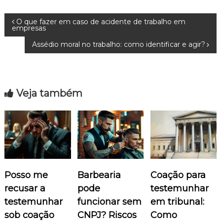
N
O que fazer em caso de acidente de trabalho em
empresas
a
Assédio moral no trabalho: como identificar e agir?
v
e
Veja também
g
a
ç
Posso me
Barbearia
Coação para
ã
recusar a
pode
testemunhar
o
testemunhar
funcionar sem
em tribunal:
sob coação
CNPJ? Riscos
Como