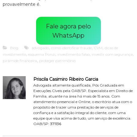
provavelmente é.
Fale agora pelo
WhatsApp
,
,
,
Blog
advogado
como identificar fraude
CVM
dicas de
,
,
,
,
investimento
esquema Ponzi
investimento falso
investir com segurança
,
pirâmide financeira
proteger patrimônio
Priscila Casimiro Ribeiro Garcia
Advogada altamente qualificada, Pós Graduada em
Execuções Cíveis pela OAB/SP. Especialista em Direito de
Família, atuante na área há mais de 15 anos. Com
atendimento presencial e Online, o escritório atua com o
propósito de trazer uma prestação de serviços de
confiança e a satisfação integral do cliente, com uma
equipe que visa acima de tudo, um serviço de excelência.
OAB/SP:
371136