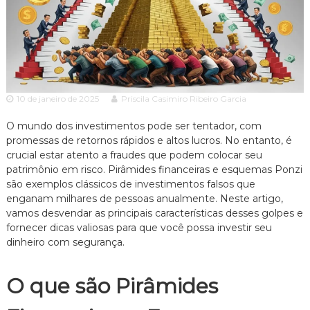
c
ã
o
i
P
a
a
A
u
l
d
o
v
e
10 de janeiro de 2025
Priscila Casimiro Ribeiro Garcia
o
s
p
c
O mundo dos investimentos pode ser tentador, com
e
promessas de retornos rápidos e altos lucros. No entanto, é
a
c
crucial estar atento a fraudes que podem colocar seu
c
i
patrimônio em risco. Pirâmides financeiras e esquemas Ponzi
a
i
l
são exemplos clássicos de investimentos falsos que
a
i
enganam milhares de pessoas anualmente. Neste artigo,
z
vamos desvendar as principais características desses golpes e
a
fornecer dicas valiosas para que você possa investir seu
d
dinheiro com segurança.
o
e
m
O que são Pirâmides
D
i
r