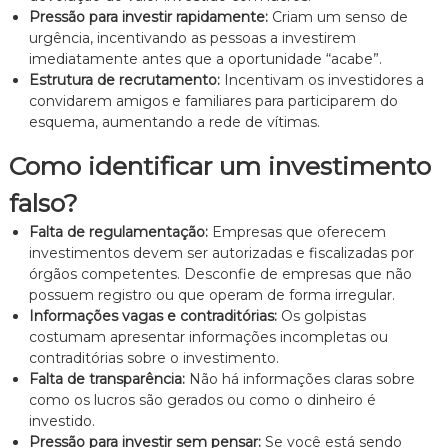
Pressão para investir rapidamente:
Criam um senso de
n
t
urgência, incentivando as pessoas a investirem
o
imediatamente antes que a oportunidade “acabe”.
é
Estrutura de recrutamento:
Incentivam os investidores a
t
convidarem amigos e familiares para participarem do
i
esquema, aumentando a rede de vítimas.
c
o
Como identificar um investimento
,
c
falso?
l
a
Falta de regulamentação:
Empresas que oferecem
r
o
investimentos devem ser autorizadas e fiscalizadas por
e
órgãos competentes. Desconfie de empresas que não
p
possuem registro ou que operam de forma irregular.
e
Informações vagas e contraditórias:
Os golpistas
r
costumam apresentar informações incompletas ou
s
contraditórias sobre o investimento.
o
n
Falta de transparência:
Não há informações claras sobre
a
como os lucros são gerados ou como o dinheiro é
l
investido.
i
Pressão para investir sem pensar:
Se você está sendo