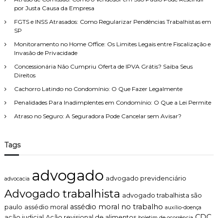
:
por Justa Causa da Empresa
FGTS e INSS Atrasados: Como Regularizar Pendências Trabalhistas em
SP
Monitoramento no Home Office: Os Limites Legais entre Fiscalização e
Invasão de Privacidade
Concessionária Não Cumpriu Oferta de IPVA Grátis? Saiba Seus
Direitos
Cachorro Latindo no Condomínio: O Que Fazer Legalmente
Penalidades Para Inadimplentes em Condomínio: O Que a Lei Permite
Atraso no Seguro: A Seguradora Pode Cancelar sem Avisar?
Tags
advogado
advogado previdenciário
advocacia
Advogado trabalhista
advogado trabalhista são
assédio moral no trabalho
paulo
assédio moral
auxílio-doença
CDC
ação judicial
Ação revisional de alimentos
boletim de ocorrência