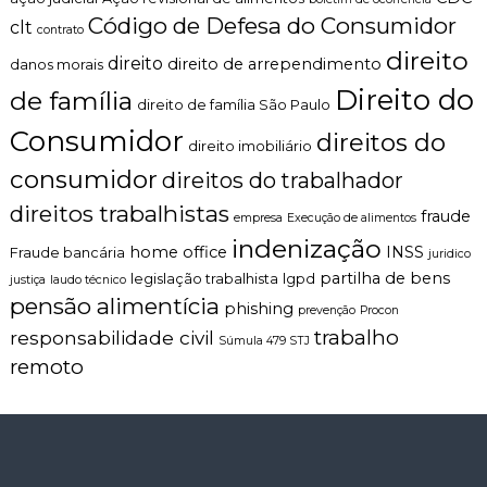
Código de Defesa do Consumidor
clt
contrato
direito
direito
direito de arrependimento
danos morais
Direito do
de família
direito de família São Paulo
Consumidor
direitos do
direito imobiliário
consumidor
direitos do trabalhador
direitos trabalhistas
fraude
empresa
Execução de alimentos
indenização
home office
INSS
Fraude bancária
juridico
partilha de bens
legislação trabalhista
lgpd
justiça
laudo técnico
pensão alimentícia
phishing
prevenção
Procon
trabalho
responsabilidade civil
Súmula 479 STJ
remoto