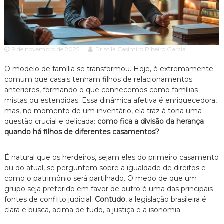
c
ã
o
i
P
a
a
A
u
9 de novembro de 2025
Priscila Casimiro Ribeiro Garcia
l
d
o
v
O modelo de família se transformou. Hoje, é extremamente
e
o
s
comum que casais tenham filhos de relacionamentos
p
anteriores, formando o que conhecemos como famílias
c
e
mistas ou estendidas. Essa dinâmica afetiva é enriquecedora,
a
c
mas, no momento de um inventário, ela traz à tona uma
c
i
questão crucial e delicada:
como fica a divisão da herança
a
i
quando há filhos de diferentes casamentos?
l
a
i
z
É natural que os herdeiros, sejam eles do primeiro casamento
a
ou do atual, se perguntem sobre a igualdade de direitos e
d
o
como o patrimônio será partilhado. O medo de que um
e
grupo seja preterido em favor de outro é uma das principais
m
fontes de conflito judicial.
Contudo
, a legislação brasileira é
D
clara e busca, acima de tudo, a justiça e a isonomia.
i
r