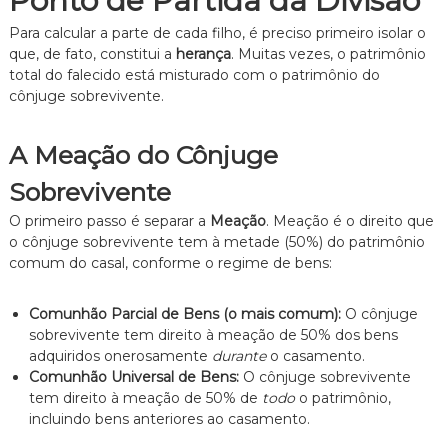
Ponto de Partida da Divisão
z
a
Para calcular a parte de cada filho, é preciso primeiro isolar o
d
que, de fato, constitui a
herança
. Muitas vezes, o patrimônio
o
.
total do falecido está misturado com o patrimônio do
cônjuge sobrevivente.
A Meação do Cônjuge
Sobrevivente
O primeiro passo é separar a
Meação
. Meação é o direito que
o cônjuge sobrevivente tem à metade (50%) do patrimônio
comum do casal, conforme o regime de bens:
Comunhão Parcial de Bens (o mais comum):
O cônjuge
sobrevivente tem direito à meação de 50% dos bens
adquiridos onerosamente
durante
o casamento.
Comunhão Universal de Bens:
O cônjuge sobrevivente
tem direito à meação de 50% de
todo
o patrimônio,
incluindo bens anteriores ao casamento.