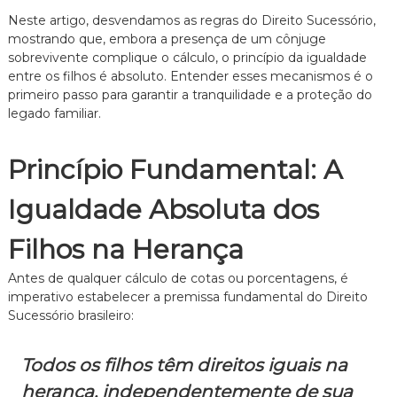
e
Neste artigo, desvendamos as regras do Direito Sucessório,
i
mostrando que, embora a presença de um cônjuge
t
sobrevivente complique o cálculo, o princípio da igualdade
o
entre os filhos é absoluto. Entender esses mecanismos é o
d
e
primeiro passo para garantir a tranquilidade e a proteção do
F
legado familiar.
a
m
í
Princípio Fundamental: A
l
i
Igualdade Absoluta dos
a
,
c
Filhos na Herança
o
m
Antes de qualquer cálculo de cotas ou porcentagens, é
a
imperativo estabelecer a premissa fundamental do Direito
t
Sucessório brasileiro:
e
n
d
Todos os filhos têm direitos iguais na
i
m
herança, independentemente de sua
e