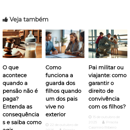
v
e
Veja também
g
a
ç
ã
O que
Como
Pai militar ou
acontece
funciona a
viajante: como
o
quando a
guarda dos
garantir o
d
pensão não é
filhos quando
direito de
paga?
um dos pais
convivência
e
Entenda as
vive no
com os filhos?
consequência
exterior
P
15 de outubro de
s e saiba como
2025
Priscila
22 de outubro de
Casimiro Ribeiro
2025
Priscila