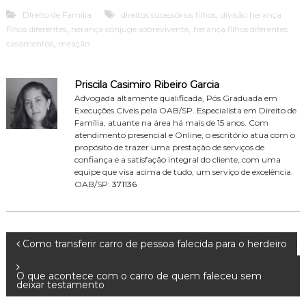
,
DIreito de Família
direitos sucessórios filhos
divisão herança
,
,
filhos diferentes
herança cônjuge sobrevivente
herança filhos diferentes
,
casamentos
meação
Priscila Casimiro Ribeiro Garcia
Advogada altamente qualificada, Pós Graduada em
Execuções Cíveis pela OAB/SP. Especialista em Direito de
Família, atuante na área há mais de 15 anos. Com
atendimento presencial e Online, o escritório atua com o
propósito de trazer uma prestação de serviços de
confiança e a satisfação integral do cliente, com uma
equipe que visa acima de tudo, um serviço de excelência.
OAB/SP:
371136
N
Como transferir carro de pessoa falecida para o herdeiro
a
O que acontece com o carro de quem faleceu sem
deixar testamento