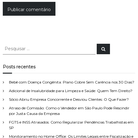
P
P
e
e
s
s
q
u
q
Posts recentes
i
u
s
a
i
r
Bebê com Doença Congênita: Plano Cobre Sem Carência nos 30 Dias?
s
Adicional de Insalubridade para Limpeza e Saúde: Quem Tem Direito?
a
r
Sócio Abriu Empresa Concorrente e Desviou Clientes: O Que Fazer?
p
Atraso de Comissão: Como o Vendedor em São Paulo Pode Rescindir
o
por Justa Causa da Empresa
r
FGTS e INSS Atrasados: Como Regularizar Pendências Trabalhistas em
:
SP
Monitoramento no Home Office: Os Limites Legais entre Fiscalização e