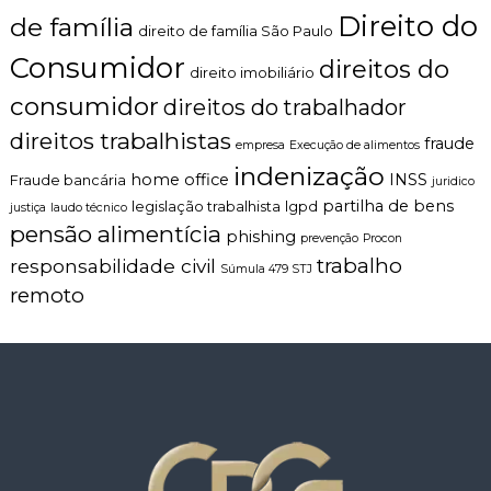
Direito do
de família
direito de família São Paulo
Consumidor
direitos do
direito imobiliário
consumidor
direitos do trabalhador
direitos trabalhistas
fraude
empresa
Execução de alimentos
indenização
home office
INSS
Fraude bancária
juridico
partilha de bens
legislação trabalhista
lgpd
justiça
laudo técnico
pensão alimentícia
phishing
prevenção
Procon
trabalho
responsabilidade civil
Súmula 479 STJ
remoto