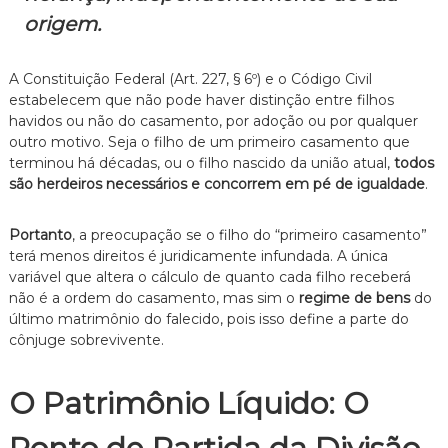
n
origem.
t
o
é
A Constituição Federal (Art. 227, § 6º) e o Código Civil
t
estabelecem que não pode haver distinção entre filhos
i
havidos ou não do casamento, por adoção ou por qualquer
c
outro motivo. Seja o filho de um primeiro casamento que
o
,
terminou há décadas, ou o filho nascido da união atual,
todos
c
são herdeiros necessários e concorrem em pé de igualdade
.
l
a
r
Portanto
, a preocupação se o filho do “primeiro casamento”
o
terá menos direitos é juridicamente infundada. A única
e
variável que altera o cálculo de quanto cada filho receberá
p
não é a ordem do casamento, mas sim o
regime de bens
do
e
último matrimônio do falecido, pois isso define a parte do
r
cônjuge sobrevivente.
s
o
n
O Patrimônio Líquido: O
a
l
i