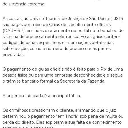
de urgência extrema.
n
t
o
As custas judiciais no Tribunal de Justiça de São Paulo (TJSP)
é
são pagas por meio de Guias de Recolhimento oficiais
t
(DARE-SP),
emitidas diretamente no portal do tribunal ou do
i
c
sistema de processamento eletrônico.
Essas guias contêm
o
códigos de barras específicos e informações detalhadas
,
sobre a ação,
como o número do processo e as partes
c
envolvidas.
l
a
r
O pagamento de guias oficiais não é feito para o Pix de uma
o
pessoa física ou para uma empresa desconhecida; ele segue
e
o trâmite bancário formal da Secretaria da Fazenda.
p
e
r
A urgência fabricada é a principal tática.
s
o
n
Os criminosos pressionam o cliente,
afirmando que o juiz
a
determinou o pagamento “em 1 hora” sob pena de multa ou
l
perda do direito.
Eles exploram a sua falta de conhecimento
i