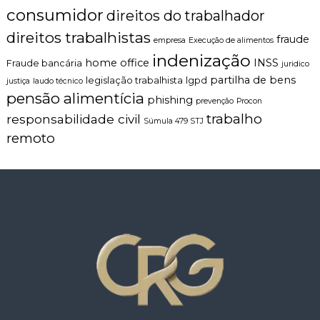
consumidor
direitos do trabalhador
direitos trabalhistas
fraude
empresa
Execução de alimentos
indenização
home office
INSS
Fraude bancária
juridico
partilha de bens
legislação trabalhista
lgpd
justiça
laudo técnico
pensão alimentícia
phishing
prevenção
Procon
trabalho
responsabilidade civil
Súmula 479 STJ
remoto