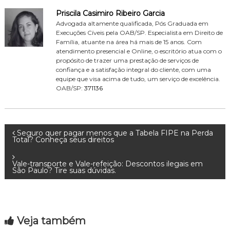
Priscila Casimiro Ribeiro Garcia
Advogada altamente qualificada, Pós Graduada em
Execuções Cíveis pela OAB/SP. Especialista em Direito de
Família, atuante na área há mais de 15 anos. Com
atendimento presencial e Online, o escritório atua com o
propósito de trazer uma prestação de serviços de
confiança e a satisfação integral do cliente, com uma
equipe que visa acima de tudo, um serviço de excelência.
OAB/SP:
371136
N
Seguro quer pagar menos que a Tabela FIPE na Perda
Total? Conheça seus direitos
a
Vale-transporte e Vale-refeição: Descontos ilegais em
São Paulo? Tire suas dúvidas.
v
e
Veja também
g