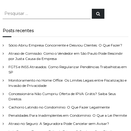
P
P
e
e
s
s
q
u
q
Posts recentes
i
u
s
a
i
r
Sócio Abriu Empresa Concorrente e Desviou Clientes: O Que Fazer?
s
Atraso de Comissão: Como o Vendedor em São Paulo Pode Rescindir
a
por Justa Causa da Empresa
r
p
FGTS e INSS Atrasados: Como Regularizar Pendências Trabalhistas em
o
SP
r
Monitoramento no Home Office: Os Limites Legais entre Fiscalização e
:
Invasão de Privacidade
Concessionária Não Cumpriu Oferta de IPVA Grátis? Saiba Seus
Direitos
Cachorro Latindo no Condomínio: O Que Fazer Legalmente
Penalidades Para Inadimplentes em Condomínio: O Que a Lei Permite
Atraso no Seguro: A Seguradora Pode Cancelar sem Avisar?