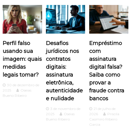
a
ç
ã
Perfil falso
Desafios
Empréstimo
o
usando sua
jurídicos nos
com
imagem: quais
contratos
assinatura
d
medidas
digitais:
digital falsa?
legais tomar?
assinatura
Saiba como
e
eletrônica,
provar a
30 de dezembro de
P
autenticidade
fraude contra
2025
Oseias
Bueno Ribeiro
e nulidade
bancos
o
3 de novembro de
21 de julho de
s
2025
Oseias
2026
Priscila
Bueno Ribeiro
Casimiro Ribeiro
Garcia
t