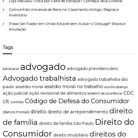
Loja Recusou Troca por Falta de Estoque? Conheça Seus Direitos
Comunhão Universal de Bens no Casamento Antigo: Regras e
Inventário
Posso Ser Fiador em União Estável sem Avisar o Cônjuge? Riscos e
Anulação
Tags
advogado
advogado previdenciário
advocacia
Advogado trabalhista
advogado trabalhista são
assédio moral no trabalho
paulo
assédio moral
auxílio-doença
CDC
ação judicial
Ação revisional de alimentos
boletim de ocorrência
Código de Defesa do Consumidor
clt
contrato
direito
direito
direito de arrependimento
danos morais
Direito do
de família
direito de família São Paulo
Consumidor
direitos do
direito imobiliário