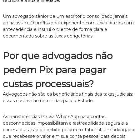
técnico e a sua ansiedade.
z
a
d
Um advogado sênior de um escritório consolidado jamais
o
agiria assim.
O profissional experiente comunica prazos com
.
antecedência e instrui o cliente de forma clara e
documentada sobre as taxas obrigatórias.
Por que advogados não
pedem Pix para pagar
custas processuais?
Advogados não são os beneficiários finais das taxas judiciais;
essas custas são recolhidas para o Estado.
As transferências Pix via WhatsApp para contas
desconhecidas impossibilitam a rastreabilidade segura e a
correta quitação do débito perante o Tribunal.
Um advogado
que recebesse o valor em sua conta pessoal para depois