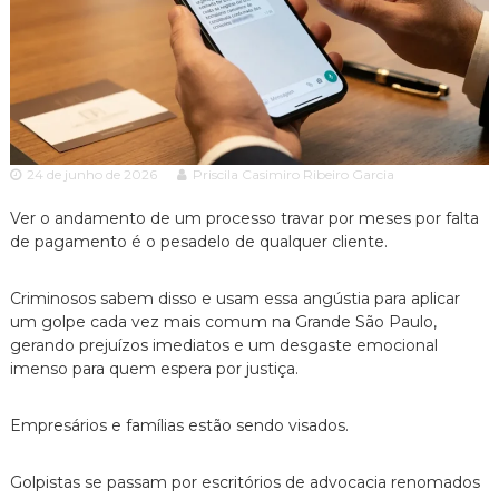
c
ã
o
i
P
a
a
A
u
l
d
o
v
e
24 de junho de 2026
Priscila Casimiro Ribeiro Garcia
o
s
p
c
e
Ver o andamento de um processo travar por meses por falta
a
c
de pagamento é o pesadelo de qualquer cliente.
c
i
a
i
l
Criminosos sabem disso e usam essa angústia para aplicar
a
i
um golpe cada vez mais comum na Grande São Paulo,
z
gerando prejuízos imediatos e um desgaste emocional
a
imenso para quem espera por justiça.
d
o
e
Empresários e famílias estão sendo visados.
m
D
i
Golpistas se passam por escritórios de advocacia renomados
r