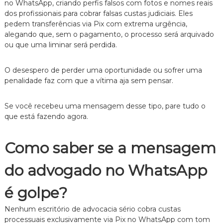
no WhatsApp,
criando perfis falsos com fotos e nomes reais
e
dos profissionais para cobrar falsas custas judiciais.
Eles
i
pedem transferências via Pix com extrema urgência,
t
alegando que,
sem o pagamento,
o processo será arquivado
o
d
ou que uma liminar será perdida.
e
F
O desespero de perder uma oportunidade ou sofrer uma
a
m
penalidade faz com que a vítima aja sem pensar.
í
l
Se você recebeu uma mensagem desse tipo,
pare tudo o
i
a
que está fazendo agora.
,
c
o
Como saber se a mensagem
m
a
do advogado no WhatsApp
t
e
n
é golpe?
d
i
Nenhum escritório de advocacia sério cobra custas
m
processuais exclusivamente via Pix no WhatsApp com tom
e