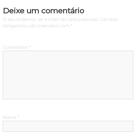
Deixe um comentário
O seu endereço de e-mail não será publicado.
Campos
obrigatórios são marcados com
*
Comentário
*
Nome
*