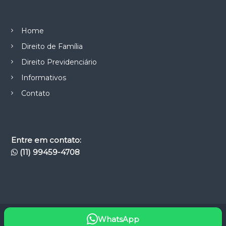
Home
Direito de Família
Direito Previdenciário
Informativos
Contato
Entre em contato:
(11) 99459-4708
WhatsApp
Copyright © 2026
Casimiro Ribeiro Garcia Advocacia