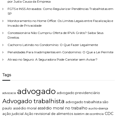
por Justa Causa da Empresa
FGTS e INSS Atrasados: Como Regularizar Pendências Trabalhistas em
SP
Monitoramento no Home Office: Os Limites Legais entre Fiscalização e
Invasão de Privacidade
Concessionária Não Cumpriu Oferta de IPVA Grátis? Saiba Seus
Direitos
Cachorro Latindo no Condomínio: O Que Fazer Legalmente
Penalidades Para Inadimplentes em Condomínio: O Que a Lei Permite
Atraso no Seguro: A Seguradora Pode Cancelar sem Avisar?
Tags
advogado
advogado previdenciário
advocacia
Advogado trabalhista
advogado trabalhista são
assédio moral no trabalho
paulo
assédio moral
auxílio-doença
CDC
ação judicial
Ação revisional de alimentos
boletim de ocorrência