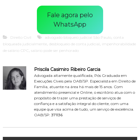
Fale agora pelo
WhatsApp
,
Direito Civil
advogado bloqueio judicial São Paulo
conta
,
,
bloqueada judicialmente
desbloqueio de conta judicial
impenhorabilidade
,
de salário CPC
salário pode ser penhorado
Priscila Casimiro Ribeiro Garcia
Advogada altamente qualificada, Pós Graduada em
Execuções Cíveis pela OAB/SP. Especialista em Direito de
Família, atuante na área há mais de 15 anos. Com
atendimento presencial e Online, o escritório atua com o
propósito de trazer uma prestação de serviços de
confiança e a satisfação integral do cliente, com uma
equipe que visa acima de tudo, um serviço de excelência.
OAB/SP:
371136