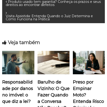
N
Produto usado tem garantia? Conheça os prazos e seus
direitos ao encontrar defeitos
a
Visita Assistida: Entenda Quando o Juiz Determina e
Como Funciona na Prática
v
e
Veja também
g
a
ç
ã
Responsabilid
Barulho de
Preso por
o
ade por danos
Vizinho: O Que
Empinar
no imóvel: o
Fazer Quando
Moto?
d
que diz a lei?
a Conversa
Entenda Risco