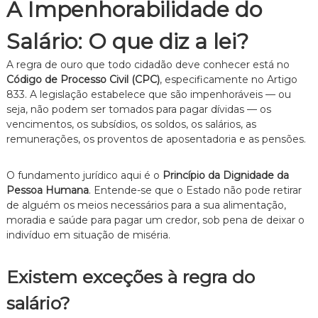
z
A Impenhorabilidade do
a
d
Salário: O que diz a lei?
o
.
A regra de ouro que todo cidadão deve conhecer está no
Código de Processo Civil (CPC)
,
especificamente no Artigo
833.
A legislação estabelece que são impenhoráveis — ou
seja,
não podem ser tomados para pagar dívidas — os
vencimentos,
os subsídios,
os soldos,
os salários,
as
remunerações,
os proventos de aposentadoria e as pensões.
O fundamento jurídico aqui é o
Princípio da Dignidade da
Pessoa Humana
.
Entende-se que o Estado não pode retirar
de alguém os meios necessários para a sua alimentação,
moradia e saúde para pagar um credor,
sob pena de deixar o
indivíduo em situação de miséria.
Existem exceções à regra do
salário?