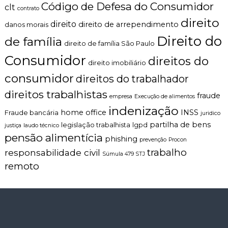
Código de Defesa do Consumidor
clt
contrato
direito
direito
direito de arrependimento
danos morais
Direito do
de família
direito de família São Paulo
Consumidor
direitos do
direito imobiliário
consumidor
direitos do trabalhador
direitos trabalhistas
fraude
empresa
Execução de alimentos
indenização
home office
INSS
Fraude bancária
juridico
partilha de bens
legislação trabalhista
lgpd
justiça
laudo técnico
pensão alimentícia
phishing
prevenção
Procon
trabalho
responsabilidade civil
Súmula 479 STJ
remoto