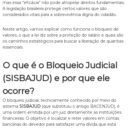
mas essa “eficácia” não pode atropelar direitos fundamentais.
e
A legislação brasileira protege certos valores que são
i
considerados vitais para a sobrevivência digna do cidadão.
t
o
d
Neste artigo,
vamos explicar como funciona o bloqueio de
e
valores,
o que a lei diz sobre a proteção do salário e quais são
F
a
os caminhos estratégicos para buscar a liberação de quantias
m
essenciais.
í
l
i
O que é o Bloqueio Judicial
a
,
(SISBAJUD) e por que ele
c
o
m
ocorre?
a
t
O bloqueio judicial,
tecnicamente conhecido por meio do
e
sistema
SISBAJUD
(que substituiu o antigo BACENJUD),
é
n
uma ordem emitida por um juiz diretamente às instituições
d
i
financeiras.
O objetivo é localizar e reter valores em contas
m
bancárias do devedor para satisfazer uma dívida que está
e