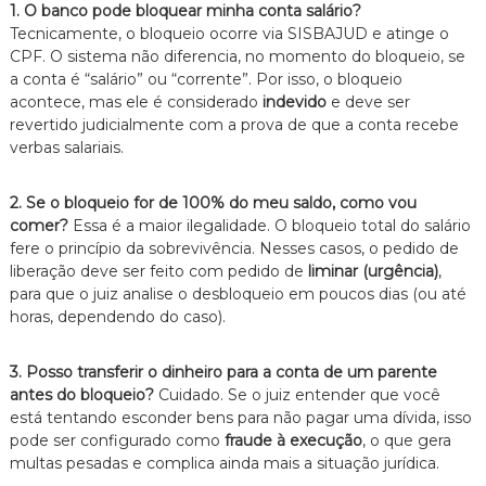
1. O banco pode bloquear minha conta salário?
Tecnicamente,
o bloqueio ocorre via SISBAJUD e atinge o
CPF.
O sistema não diferencia,
no momento do bloqueio,
se
a conta é “salário” ou “corrente”.
Por isso,
o bloqueio
acontece,
mas ele é considerado
indevido
e deve ser
revertido judicialmente com a prova de que a conta recebe
verbas salariais.
2. Se o bloqueio for de 100% do meu saldo, como vou
comer?
Essa é a maior ilegalidade.
O bloqueio total do salário
fere o princípio da sobrevivência.
Nesses casos,
o pedido de
liberação deve ser feito com pedido de
liminar (urgência)
,
para que o juiz analise o desbloqueio em poucos dias (ou até
horas,
dependendo do caso).
3. Posso transferir o dinheiro para a conta de um parente
antes do bloqueio?
Cuidado.
Se o juiz entender que você
está tentando esconder bens para não pagar uma dívida,
isso
pode ser configurado como
fraude à execução
,
o que gera
multas pesadas e complica ainda mais a situação jurídica.