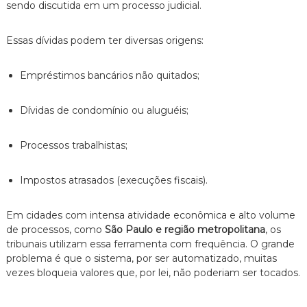
sendo discutida em um processo judicial.
n
t
o
Essas dívidas podem ter diversas origens:
é
t
i
Empréstimos bancários não quitados;
c
o
Dívidas de condomínio ou aluguéis;
,
c
l
Processos trabalhistas;
a
r
o
Impostos atrasados (execuções fiscais).
e
p
e
Em cidades com intensa atividade econômica e alto volume
r
de processos,
como
São Paulo e região metropolitana
,
os
s
tribunais utilizam essa ferramenta com frequência.
O grande
o
problema é que o sistema,
por ser automatizado,
muitas
n
a
vezes bloqueia valores que,
por lei,
não poderiam ser tocados.
l
i