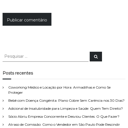
P
P
e
e
s
s
q
u
q
Posts recentes
i
u
s
a
i
r
Coworking Médico e Locação por Hora: Armadilhas e Como Se
s
Proteger
a
Bebê com Doença Congênita: Plano Cobre Sem Carência nos 30 Dias?
r
p
Adicional de Insalubridade para Limpeza e Saúde: Quem Tem Direito?
o
Sócio Abriu Empresa Concorrente e Desviou Clientes: O Que Fazer?
r
Atraso de Comissão: Como o Vendedor em São Paulo Pode Rescindir
: