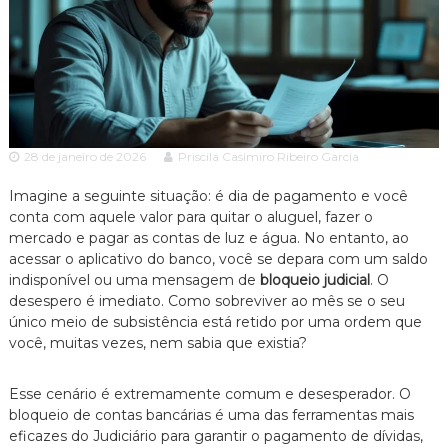
c
ã
o
i
P
a
a
A
u
l
d
o
v
e
28 de janeiro de 2026
Priscila Casimiro Ribeiro Garcia
o
s
p
c
e
Imagine a seguinte situação:
é dia de pagamento e você
a
c
conta com aquele valor para quitar o aluguel,
fazer o
c
i
mercado e pagar as contas de luz e água.
No entanto,
ao
a
i
acessar o aplicativo do banco,
você se depara com um saldo
l
a
indisponível ou uma mensagem de
bloqueio judicial
.
O
i
desespero é imediato.
Como sobreviver ao mês se o seu
z
a
único meio de subsistência está retido por uma ordem que
d
você,
muitas vezes,
nem sabia que existia?
o
e
m
Esse cenário é extremamente comum e desesperador.
O
D
bloqueio de contas bancárias é uma das ferramentas mais
i
eficazes do Judiciário para garantir o pagamento de dívidas,
r