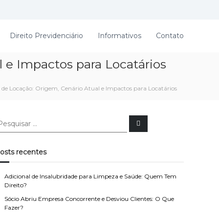
Direito Previdenciário
Informativos
Contato
 e Impactos para Locatários
de Locação: Origem, Cenário Atual e Impactos para Locatários
P
e
s
q
u
osts recentes
i
s
a
r
Adicional de Insalubridade para Limpeza e Saúde: Quem Tem
Direito?
Sócio Abriu Empresa Concorrente e Desviou Clientes: O Que
Fazer?