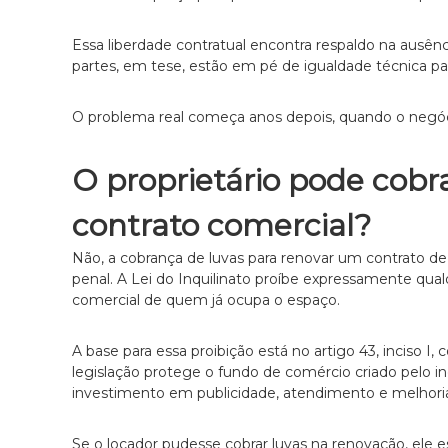
,
c
Essa liberdade contratual encontra respaldo na ausênci
o
partes, em tese, estão em pé de igualdade técnica par
m
a
t
O problema real começa anos depois, quando o negóci
e
n
O proprietário pode cobr
d
i
contrato comercial?
m
e
Não, a cobrança de luvas para renovar um contrato d
n
penal. A Lei do Inquilinato proíbe expressamente qualq
t
comercial de quem já ocupa o espaço.
o
é
t
A base para essa proibição está no artigo 43, inciso I,
i
legislação protege o fundo de comércio criado pelo i
c
investimento em publicidade, atendimento e melhoria
o
,
Se o locador pudesse cobrar luvas na renovação, ele e