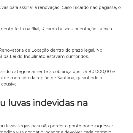
luvas para assinar a renovação. Caso Ricardo não pagasse, o
ento feito na filial, Ricardo buscou orientação jurídica
Renovatória de Locação dentro do prazo legal. No
51 da Lei do Inquilinato estavam cumpridos.
astando categoricamente a cobrança dos R$ 80.000,00 e
eal de mercado da região de Santana, garantindo a
abusiva.
u luvas indevidas na
ou luvas ilegais para não perder o ponto pode ingressar
medida visa obrigar o locador a devolver cada centavo