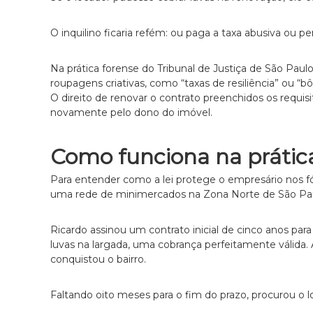
c
l
a
O inquilino ficaria refém: ou paga a taxa abusiva ou 
r
o
Na prática forense do Tribunal de Justiça de São Pau
e
roupagens criativas, como “taxas de resiliência” ou “
p
O direito de renovar o contrato preenchidos os requis
e
novamente pelo dono do imóvel.
r
s
o
Como funciona na prátic
n
a
Para entender como a lei protege o empresário nos fó
l
uma rede de minimercados na Zona Norte de São Pau
i
z
Ricardo assinou um contrato inicial de cinco anos pa
a
luvas na largada, uma cobrança perfeitamente válida. 
d
conquistou o bairro.
o
.
Faltando oito meses para o fim do prazo, procurou o l