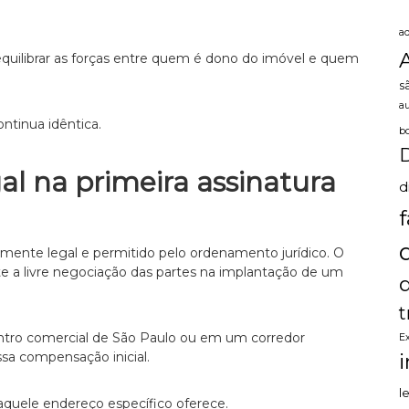
a
equilibrar as forças entre quem é dono do imóvel e quem
s
a
ntinua idêntica.
b
al na primeira assinatura
d
talmente legal e permitido pelo ordenamento jurídico. O
ete a livre negociação das partes na implantação de um
t
ntro comercial de São Paulo ou em um corredor
E
ssa compensação inicial.
l
aquele endereço específico oferece.