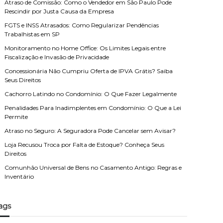
Atraso de Comissão: Como o Vendedor em São Paulo Pode
Rescindir por Justa Causa da Empresa
FGTS e INSS Atrasados: Como Regularizar Pendências
Trabalhistas em SP
Monitoramento no Home Office: Os Limites Legais entre
Fiscalização e Invasão de Privacidade
Concessionária Não Cumpriu Oferta de IPVA Grátis? Saiba
Seus Direitos
Cachorro Latindo no Condomínio: O Que Fazer Legalmente
Penalidades Para Inadimplentes em Condomínio: O Que a Lei
Permite
Atraso no Seguro: A Seguradora Pode Cancelar sem Avisar?
Loja Recusou Troca por Falta de Estoque? Conheça Seus
Direitos
Comunhão Universal de Bens no Casamento Antigo: Regras e
Inventário
ags