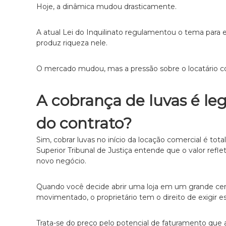
Hoje, a dinâmica mudou drasticamente.
a
d
o
A atual Lei do Inquilinato regulamentou o tema para 
e
produz riqueza nele.
m
D
O mercado mudou, mas a pressão sobre o locatário co
i
r
e
A cobrança de luvas é leg
i
t
do contrato?
o
d
Sim, cobrar luvas no início da locação comercial é to
e
Superior Tribunal de Justiça entende que o valor refl
F
novo negócio.
a
m
Quando você decide abrir uma loja em um grande ce
í
movimentado, o proprietário tem o direito de exigir e
l
i
a
Trata-se do preço pelo potencial de faturamento que 