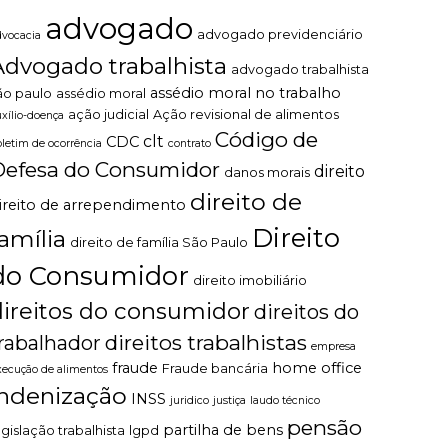
advogado
advogado previdenciário
dvocacia
Advogado trabalhista
advogado trabalhista
assédio moral no trabalho
ão paulo
assédio moral
ação judicial
Ação revisional de alimentos
uxílio-doença
Código de
clt
CDC
oletim de ocorrência
contrato
Defesa do Consumidor
direito
danos morais
direito de
ireito de arrependimento
Direito
família
direito de família São Paulo
do Consumidor
direito imobiliário
direitos do consumidor
direitos do
direitos trabalhistas
rabalhador
empresa
fraude
home office
Fraude bancária
xecução de alimentos
indenização
INSS
juridico
justiça
laudo técnico
pensão
partilha de bens
egislação trabalhista
lgpd