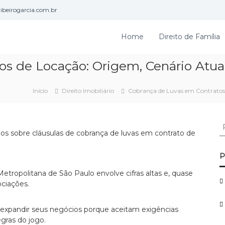
beirogarcia.com.br
Home
Direito de Família
s de Locação: Origem, Cenário Atual
Início
Direito Imobiliário
Cobrança de Luvas em Contratos 
P
e
s
q
P
u
etropolitana de São Paulo envolve cifras altas e, quase
i
ciações.
s
a
r
expandir seus negócios porque aceitam exigências
p
gras do jogo.