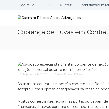
P
São Paulo - SP
(11) 99459-4708
contato@casimirori
u
C
l
E
a
a
s
r
c
s
p
r
i
Cobrança de Luvas em Contrato
a
i
m
r
t
i
a
ó
r
o
r
o
c
i
o
R
o
n
d
i
t
e
b
e
a
1 de janeiro de 2025
Oseias Bueno Ribeiro
e
ú
d
i
d
Assinar um contrato de locação comercial na Região M
v
r
o
sempre, uma surpresa desagradável na mesa de nego
o
o
c
G
a
Muitos comerciantes fecham as portas ou deixam de 
c
a
financeiras abusivas por puro desconhecimento das re