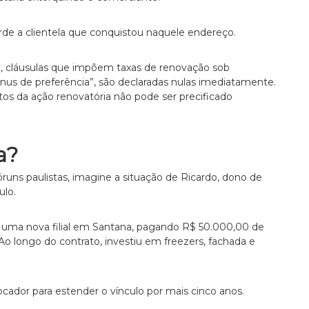
perde a clientela que conquistou naquele endereço.
lo, cláusulas que impõem taxas de renovação sob
bônus de preferência”, são declaradas nulas imediatamente.
itos da ação renovatória não pode ser precificado
a?
runs paulistas, imagine a situação de Ricardo, dono de
lo.
ra uma nova filial em Santana, pagando R$ 50.000,00 de
Ao longo do contrato, investiu em freezers, fachada e
ocador para estender o vínculo por mais cinco anos.