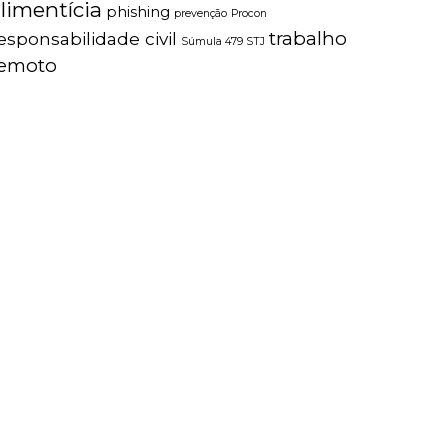
limentícia
phishing
prevenção
Procon
trabalho
esponsabilidade civil
Súmula 479 STJ
remoto