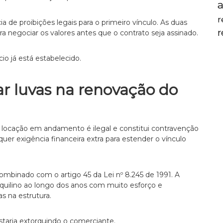
a
r
a de proibições legais para o primeiro vínculo. As duas
a negociar os valores antes que o contrato seja assinado.
o já está estabelecido.
ar luvas na renovação do
e locação em andamento é ilegal e constitui contravenção
uer exigência financeira extra para estender o vínculo
 combinado com o artigo 45 da Lei nº 8.245 de 1991. A
nquilino ao longo dos anos com muito esforço e
s na estrutura.
staria extorquindo o comerciante.