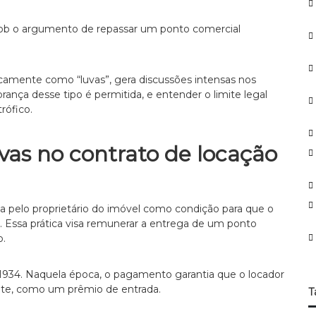
o
r
 sob o argumento de repassar um ponto comercial
:
icamente como “luvas”, gera discussões intensas nos
rança desse tipo é permitida, e entender o limite legal
rófico.
vas no contrato de locação
a pelo proprietário do imóvel como condição para que o
l. Essa prática visa remunerar a entrega de um ponto
o.
1934. Naquela época, o pagamento garantia que o locador
nte, como um prêmio de entrada.
T