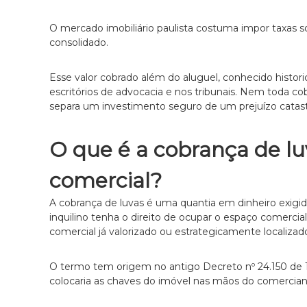
i
r
a
c
O mercado imobiliário paulista costuma impor taxas
e
i
consolidado.
m
a
S
A
ã
Esse valor cobrado além do aluguel, conhecido histor
d
o
escritórios de advocacia e nos tribunais. Nem toda cob
P
v
separa um investimento seguro de um prejuízo catast
a
o
u
c
O que é a cobrança de lu
l
a
o
c
comercial?
e
i
s
A cobrança de luvas é uma quantia em dinheiro exigid
a
p
inquilino tenha o direito de ocupar o espaço comercia
e
comercial já valorizado ou estrategicamente localizad
c
i
a
O termo tem origem no antigo Decreto nº 24.150 de 
l
colocaria as chaves do imóvel nas mãos do comercia
i
z