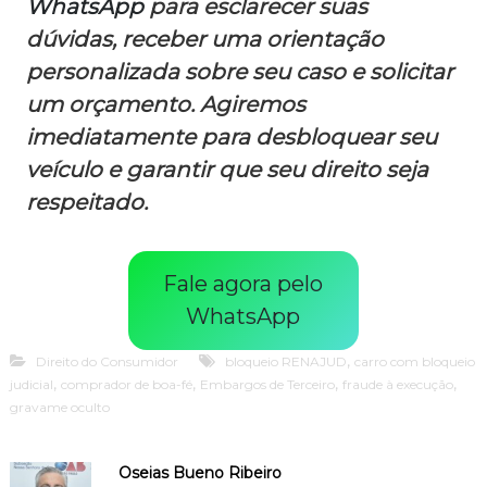
WhatsApp
para esclarecer suas
dúvidas, receber uma orientação
personalizada sobre seu caso e solicitar
um orçamento. Agiremos
imediatamente para desbloquear seu
veículo e garantir que seu direito seja
respeitado.
Fale agora pelo
WhatsApp
,
Direito do Consumidor
bloqueio RENAJUD
carro com bloqueio
,
,
,
,
judicial
comprador de boa-fé
Embargos de Terceiro
fraude à execução
gravame oculto
Oseias Bueno Ribeiro