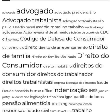
advogado
advogado previdenciário
advocacia
Advogado trabalhista
advogado trabalhista são
assédio moral no trabalho
paulo
assédio moral
auxílio-doença
CDC
ação judicial
Ação revisional de alimentos
boletim de ocorrência
Código de Defesa do Consumidor
clt
contrato
direito
direito
direito de arrependimento
danos morais
Direito do
de família
direito de família São Paulo
Consumidor
direitos do
direito imobiliário
consumidor
direitos do trabalhador
direitos trabalhistas
fraude
empresa
Execução de alimentos
indenização
home office
INSS
Fraude bancária
juridico
partilha de bens
legislação trabalhista
lgpd
justiça
laudo técnico
pensão alimentícia
phishing
prevenção
Procon
trabalho
responsabilidade civil
Súmula 479 STJ