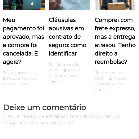
ç
Meu
Cláusulas
Comprei com
ã
pagamento foi
abusivas em
frete expresso,
o
aprovado, mas
contrato de
mas a entrega
a compra foi
seguro: como
atrasou. Tenho
d
cancelada. E
identificar
direito a
agora?
reembolso?
e
4 de janeiro de
2026
Priscila
7 de julho de 2025
23 de abril de
P
Casimiro Ribeiro
Priscila Casimiro
2025
Priscila
Garcia
Ribeiro Garcia
Casimiro Ribeiro
o
Garcia
s
Deixe um comentário
O seu endereço de e-mail não será publicado.
Campos
t
obrigatórios são marcados com
*