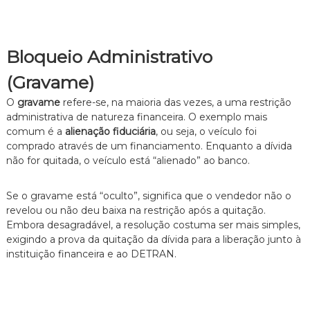
n
t
o
é
Bloqueio Administrativo
t
i
(Gravame)
c
o
O
gravame
refere-se, na maioria das vezes, a uma restrição
,
administrativa de natureza financeira. O exemplo mais
c
comum é a
alienação fiduciária
, ou seja, o veículo foi
l
comprado através de um financiamento. Enquanto a dívida
a
não for quitada, o veículo está “alienado” ao banco.
r
o
e
Se o gravame está “oculto”, significa que o vendedor não o
p
revelou ou não deu baixa na restrição após a quitação.
e
r
Embora desagradável, a resolução costuma ser mais simples,
s
exigindo a prova da quitação da dívida para a liberação junto à
o
instituição financeira e ao DETRAN.
n
a
l
i