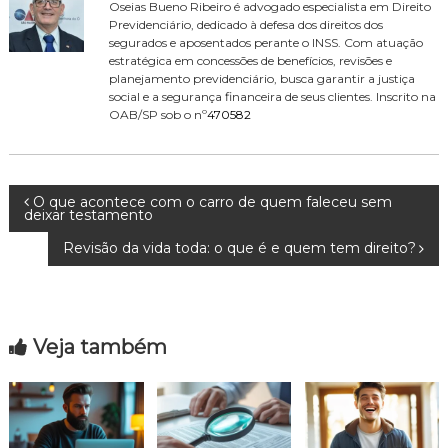
Oseias Bueno Ribeiro é advogado especialista em Direito
Previdenciário, dedicado à defesa dos direitos dos
segurados e aposentados perante o INSS. Com atuação
estratégica em concessões de benefícios, revisões e
planejamento previdenciário, busca garantir a justiça
social e a segurança financeira de seus clientes. Inscrito na
OAB/SP sob o nº
470582
N
O que acontece com o carro de quem faleceu sem
deixar testamento
a
Revisão da vida toda: o que é e quem tem direito?
v
e
Veja também
g
a