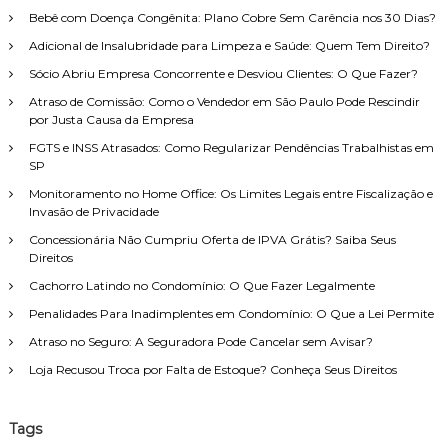
i
r
Bebê com Doença Congênita: Plano Cobre Sem Carência nos 30 Dias?
s
Adicional de Insalubridade para Limpeza e Saúde: Quem Tem Direito?
a
r
Sócio Abriu Empresa Concorrente e Desviou Clientes: O Que Fazer?
p
Atraso de Comissão: Como o Vendedor em São Paulo Pode Rescindir
o
por Justa Causa da Empresa
r
FGTS e INSS Atrasados: Como Regularizar Pendências Trabalhistas em
:
SP
Monitoramento no Home Office: Os Limites Legais entre Fiscalização e
Invasão de Privacidade
Concessionária Não Cumpriu Oferta de IPVA Grátis? Saiba Seus
Direitos
Cachorro Latindo no Condomínio: O Que Fazer Legalmente
Penalidades Para Inadimplentes em Condomínio: O Que a Lei Permite
Atraso no Seguro: A Seguradora Pode Cancelar sem Avisar?
Loja Recusou Troca por Falta de Estoque? Conheça Seus Direitos
Tags