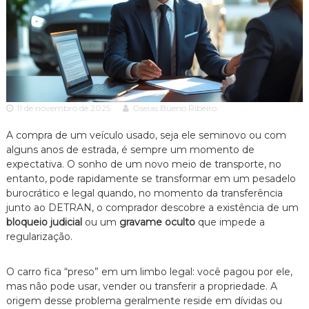
c
ã
o
i
P
a
a
A
u
l
d
o
v
e
11 de novembro de 2025
Oseias Bueno Ribeiro
o
s
p
c
e
A compra de um veículo usado, seja ele seminovo ou com
a
c
alguns anos de estrada, é sempre um momento de
c
i
expectativa. O sonho de um novo meio de transporte, no
a
i
entanto, pode rapidamente se transformar em um pesadelo
l
a
burocrático e legal quando, no momento da transferência
i
junto ao DETRAN, o comprador descobre a existência de um
z
a
bloqueio judicial
ou um
gravame oculto
que impede a
d
regularização.
o
e
m
O carro fica “preso” em um limbo legal: você pagou por ele,
D
mas não pode usar, vender ou transferir a propriedade. A
i
origem desse problema geralmente reside em dívidas ou
r