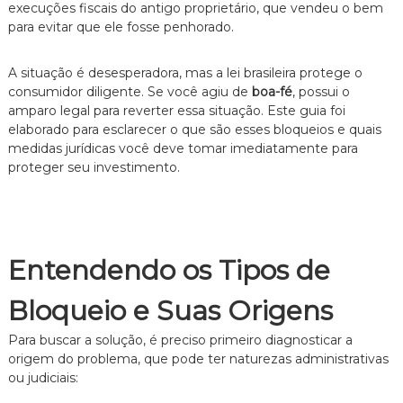
execuções fiscais do antigo proprietário, que vendeu o bem
e
para evitar que ele fosse penhorado.
i
t
o
A situação é desesperadora, mas a lei brasileira protege o
d
consumidor diligente. Se você agiu de
boa-fé
, possui o
e
amparo legal para reverter essa situação. Este guia foi
F
a
elaborado para esclarecer o que são esses bloqueios e quais
m
medidas jurídicas você deve tomar imediatamente para
í
proteger seu investimento.
l
i
a
,
c
o
Entendendo os Tipos de
m
a
Bloqueio e Suas Origens
t
e
n
Para buscar a solução, é preciso primeiro diagnosticar a
d
origem do problema, que pode ter naturezas administrativas
i
ou judiciais:
m
e