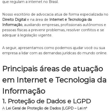
que regulam a internet no Brasil.
e
i
t
Nosso escritório de advocacia atua de forma especializada no
o
Direito Digital
e na área de
Internet e Tecnologia da
d
Informação
, auxiliando empresas, profissionais autônomos e
e
pessoas físicas a prevenir problemas, resolver conflitos e se
F
a
adequar à legislação vigente.
m
í
A seguir, apresentamos como podemos ajudar você ou sua
l
i
empresa a lidar com as demandas jurídicas do mundo online.
a
,
c
Principais áreas de atuação
o
m
em Internet e Tecnologia da
a
t
e
Informação
n
d
1. Proteção de Dados e LGPD
i
m
A
Lei Geral de Proteção de Dados (LGPD – Lei nº
e