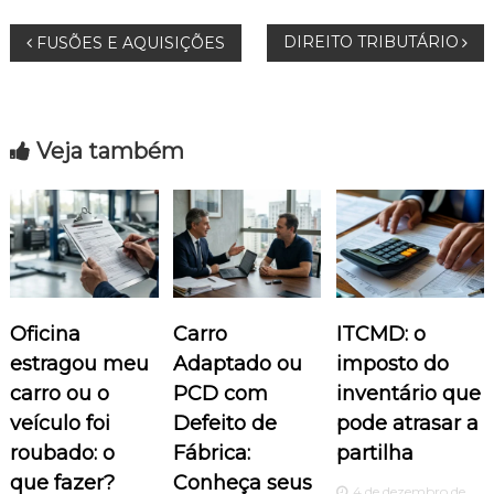
N
DIREITO TRIBUTÁRIO
FUSÕES E AQUISIÇÕES
a
v
Veja também
e
g
a
Oficina
Carro
ITCMD: o
ç
estragou meu
Adaptado ou
imposto do
ã
carro ou o
PCD com
inventário que
veículo foi
Defeito de
pode atrasar a
o
roubado: o
Fábrica:
partilha
que fazer?
Conheça seus
4 de dezembro de