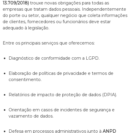
13.709/2018)
trouxe novas obrigações para todas as
n
empresas que tratam dados pessoais. Independentemente
t
do porte ou setor, qualquer negócio que coleta informações
o
é
de clientes, fornecedores ou funcionários deve estar
t
adequado à legislação.
i
c
o
Entre os principais serviços que oferecemos:
,
c
Diagnóstico de conformidade com a LGPD.
l
a
r
Elaboração de políticas de privacidade e termos de
o
consentimento.
e
p
e
Relatórios de impacto de proteção de dados (DPIA).
r
s
o
Orientação em casos de incidentes de segurança e
n
vazamento de dados.
a
l
i
Defesa em processos administrativos junto à
ANPD