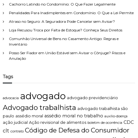
Cachorro Latindo no Condomínio: O Que Fazer Legalmente
Penalidades Para Inadimplentes em Condomínio: O Que a Lei Permite
Atraso no Seguro: A Seguradora Pode Cancelar sem Avisar?
Loja Recusou Troca por Falta de Estoque? Conheça Seus Direitos
Comunhão Universal de Bens no Casamento Antigo: Regras e
Inventário
Posso Ser Fiador em União Estável sem Avisar o Cônjuge? Riscos e
Anulação
Tags
advogado
advogado previdenciário
advocacia
Advogado trabalhista
advogado trabalhista são
assédio moral no trabalho
paulo
assédio moral
auxílio-doença
CDC
ação judicial
Ação revisional de alimentos
boletim de ocorrência
Código de Defesa do Consumidor
clt
contrato