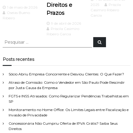
d
Direitos e
2025
Priscila
1 de maio de 2026
Casimiro Ribeiro
e
Prazos
Oseias Bueno
Garcia
Ribeiro
9 de abril de 2026
P
Priscila Casimiro
Ribeiro Garcia
o
P
P
e
e
s
s
s
q
u
q
Posts recentes
i
t
u
s
a
i
r
Sócio Abriu Empresa Concorrente e Desviou Clientes: O Que Fazer?
s
Atraso de Comissão: Como o Vendedor em São Paulo Pode Rescindir
a
por Justa Causa da Empresa
r
p
FGTS e INSS Atrasados: Como Regularizar Pendências Trabalhistas em
o
SP
r
Monitoramento no Home Office: Os Limites Legais entre Fiscalização e
:
Invasão de Privacidade
Concessionária Não Cumpriu Oferta de IPVA Grátis? Saiba Seus
Direitos