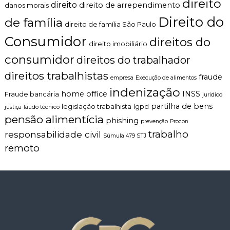
direito
direito
direito de arrependimento
danos morais
Direito do
de família
direito de família São Paulo
Consumidor
direitos do
direito imobiliário
consumidor
direitos do trabalhador
direitos trabalhistas
fraude
empresa
Execução de alimentos
indenização
home office
INSS
Fraude bancária
juridico
partilha de bens
legislação trabalhista
lgpd
justiça
laudo técnico
pensão alimentícia
phishing
prevenção
Procon
trabalho
responsabilidade civil
Súmula 479 STJ
remoto