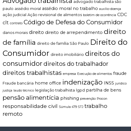
Advogado trabalhista
advogado trabalhista são
assédio moral no trabalho
paulo
assédio moral
auxílio-doença
CDC
ação judicial
Ação revisional de alimentos
boletim de ocorrência
Código de Defesa do Consumidor
clt
contrato
direito
direito
direito de arrependimento
danos morais
Direito do
de família
direito de família São Paulo
Consumidor
direitos do
direito imobiliário
consumidor
direitos do trabalhador
direitos trabalhistas
fraude
empresa
Execução de alimentos
indenização
home office
INSS
Fraude bancária
juridico
partilha de bens
legislação trabalhista
lgpd
justiça
laudo técnico
pensão alimentícia
phishing
prevenção
Procon
trabalho
responsabilidade civil
Súmula 479 STJ
remoto