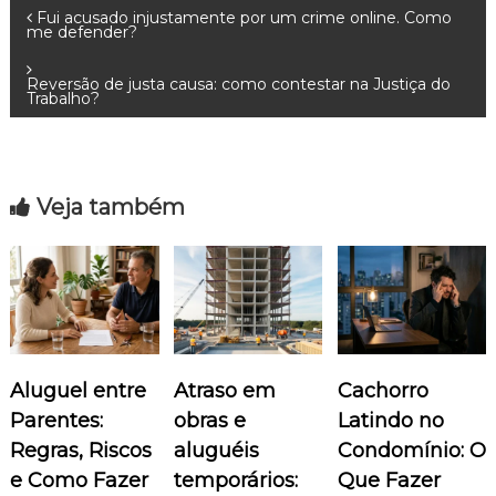
N
Fui acusado injustamente por um crime online. Como
me defender?
a
Reversão de justa causa: como contestar na Justiça do
Trabalho?
v
e
Veja também
g
a
ç
ã
Aluguel entre
Atraso em
Cachorro
o
Parentes:
obras e
Latindo no
Regras, Riscos
aluguéis
Condomínio: O
d
e Como Fazer
temporários:
Que Fazer