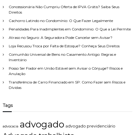
:
Concessionária Não Cumpriu Oferta de IPVA Grátis? Saiba Seus
Direitos
Cachorro Latindo no Condomínio: O Que Fazer Legalmente
Penalidades Para Inadimplentes em Condomínio: O Que a Lei Permite
Atraso no Seguro: A Seguradora Pode Cancelar sem Avisar?
Loja Recusou Troca por Falta de Estoque? Conheça Seus Direitos
Comunhão Universal de Bens no Casamento Antigo: Regras e
Inventário
Posso Ser Fiador em União Estável sem Avisar o Cônjuge? Riscos e
Anulação
Transferência de Carro Financiado em SP: Como Fazer sem Riscos e
Dívidas
Tags
advogado
advogado previdenciário
advocacia