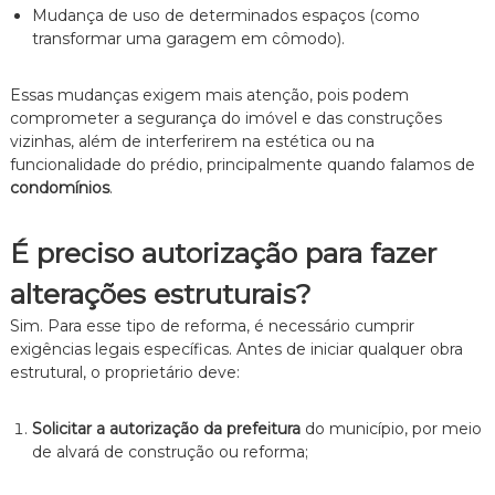
Mudança de uso de determinados espaços (como
n
transformar uma garagem em cômodo).
t
o
é
Essas mudanças exigem mais atenção, pois podem
t
comprometer a segurança do imóvel e das construções
i
c
vizinhas, além de interferirem na estética ou na
o
funcionalidade do prédio, principalmente quando falamos de
,
condomínios
.
c
l
a
É preciso autorização para fazer
r
o
alterações estruturais?
e
p
Sim. Para esse tipo de reforma, é necessário cumprir
e
exigências legais específicas. Antes de iniciar qualquer obra
r
estrutural, o proprietário deve:
s
o
n
Solicitar a autorização da prefeitura
do município, por meio
a
de alvará de construção ou reforma;
l
i