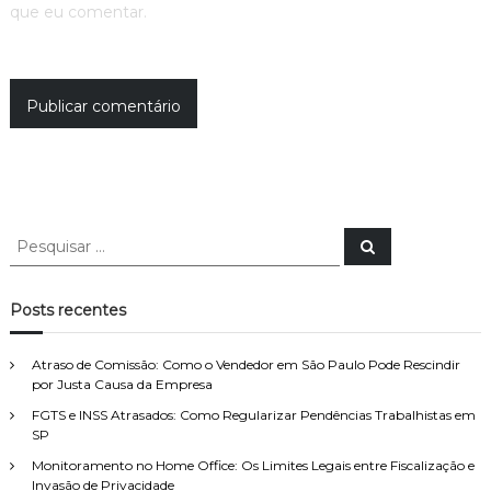
que eu comentar.
P
P
e
e
s
s
q
u
q
Posts recentes
i
u
s
a
i
r
Atraso de Comissão: Como o Vendedor em São Paulo Pode Rescindir
s
por Justa Causa da Empresa
a
FGTS e INSS Atrasados: Como Regularizar Pendências Trabalhistas em
r
SP
p
o
Monitoramento no Home Office: Os Limites Legais entre Fiscalização e
Invasão de Privacidade
r