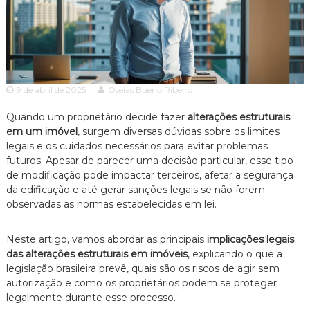
c
ã
o
i
P
a
a
A
u
l
d
o
9 de abril de 2025
Oseias Bueno Ribeiro
v
e
o
s
Quando um proprietário decide fazer
alterações estruturais
p
c
em um imóvel
, surgem diversas dúvidas sobre os limites
e
a
legais e os cuidados necessários para evitar problemas
c
c
i
futuros. Apesar de parecer uma decisão particular, esse tipo
a
de modificação pode impactar terceiros, afetar a segurança
i
l
da edificação e até gerar sanções legais se não forem
a
i
observadas as normas estabelecidas em lei.
z
a
d
Neste artigo, vamos abordar as principais
implicações legais
o
das alterações estruturais em imóveis
, explicando o que a
e
legislação brasileira prevê, quais são os riscos de agir sem
m
autorização e como os proprietários podem se proteger
D
i
legalmente durante esse processo.
r