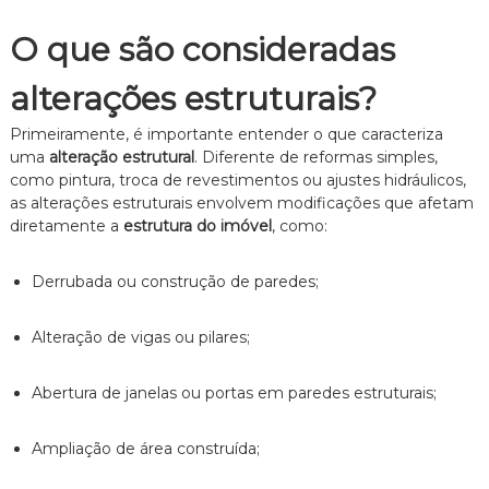
e
i
O que são consideradas
t
o
alterações estruturais?
d
e
Primeiramente, é importante entender o que caracteriza
F
a
uma
alteração estrutural
. Diferente de reformas simples,
m
como pintura, troca de revestimentos ou ajustes hidráulicos,
í
as alterações estruturais envolvem modificações que afetam
l
diretamente a
estrutura do imóvel
, como:
i
a
,
Derrubada ou construção de paredes;
c
o
m
Alteração de vigas ou pilares;
a
t
e
Abertura de janelas ou portas em paredes estruturais;
n
d
Ampliação de área construída;
i
m
e