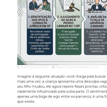
i
r
a
c
e
i
m
a
S
A
ã
d
o
P
v
a
o
u
c
l
a
o
c
e
i
s
3 de março de 2026
Priscila Casimiro Ribeiro Garcia
a
p
e
Imagine a seguinte situação: você chega para buscar s
c
mais uma vez, a criança apresenta uma desculpa vaga
i
seu filho mudou, ele agora repete frases prontas, crít
a
claramente influenciado pela outra parte. O sentimen
l
apenas uma briga de ego entre ex-parceiros, é uma fo
i
que existe.
z