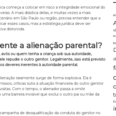
ica começa a colocar em risco a integridade emocional do
eras. A mais drástica delas, e muitas vezes a mais
a
 cenário em São Paulo ou região, precisa entender que a
ficar esses casos, mas a estratégia jurídica deve ser
va distorcida.
s
a
ente a alienação parental?
b
 avós ou quem tenha a criança sob sua autoridade,
d
le repudie o outro genitor. Legalmente, isso está previsto
s deveres inerentes à autoridade parental.
ienação raramente surge de forma explosiva. Ela é
os, críticas sutis à situação financeira do outro genitor
isitas. Com o tempo, o alienador passa a omitir
t
uma barreira invisível que exclui o outro pai ou mãe da
E
ar campanha de desqualificação da conduta do genitor no