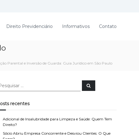
Direito Previdenciário
Informativos
Contato
lo
ação Parental e Inversão de Guarda: Guia Jurídico em São Paulo
P
e
s
q
u
osts recentes
i
s
a
r
Adicional de Insalubridade para Limpeza e Saúde: Quem Tem
Direito?
Sócio Abriu Empresa Concorrente e Desviou Clientes: O Que
Fazer?