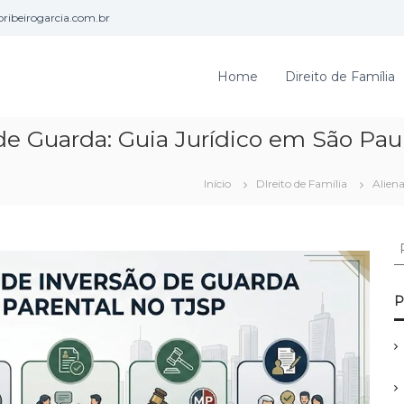
ribeirogarcia.com.br
Home
Direito de Família
 de Guarda: Guia Jurídico em São Pau
Início
DIreito de Família
Alien
P
e
s
q
P
u
i
s
a
r