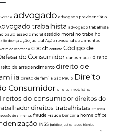
advogado
advogado previdenciário
dvocacia
Advogado trabalhista
advogado trabalhista
assédio moral no trabalho
ão paulo
assédio moral
ação judicial
Ação revisional de alimentos
uxílio-doença
Código de
clt
CDC
oletim de ocorrência
contrato
Defesa do Consumidor
direito
danos morais
direito de
ireito de arrependimento
Direito
família
direito de família São Paulo
do Consumidor
direito imobiliário
direitos do consumidor
direitos do
direitos trabalhistas
rabalhador
empresa
fraude
home office
Fraude bancária
xecução de alimentos
indenização
INSS
juridico
justiça
laudo técnico