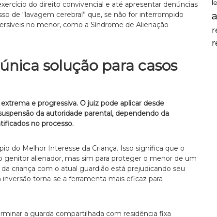
l
exercício do direito convivencial e até apresentar denúncias
a
esso de “lavagem cerebral” que, se não for interrompido
versíveis no menor, como a Síndrome de Alienação
r
 única solução para casos
xtrema e progressiva. O juiz pode aplicar desde
a suspensão da autoridade parental, dependendo da
tificados no processo.
ípio do Melhor Interesse da Criança. Isso significa que o
o genitor alienador, mas sim para proteger o menor de um
da criança com o atual guardião está prejudicando seu
 inversão torna-se a ferramenta mais eficaz para
terminar a guarda compartilhada com residência fixa