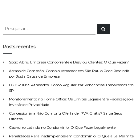
P
P
e
e
s
s
q
u
q
Posts recentes
i
u
s
a
i
r
Sócio Abriu Empresa Concorrente e Desviou Clientes: O Que Fazer?
s
Atraso de Comissão: Como o Vendedor em São Paulo Pode Rescindir
a
por Justa Causa da Empresa
r
p
FGTS e INSS Atrasados: Como Regularizar Pendências Trabalhistas em
o
SP
r
Monitoramento no Home Office: Os Limites Legais entre Fiscalização e
:
Invasão de Privacidade
Concessionária Não Cumpriu Oferta de IPVA Grátis? Saiba Seus
Direitos
Cachorro Latindo no Condomínio: O Que Fazer Legalmente
Penalidades Para Inadimplentes em Condomínio: O Que a Lei Permite