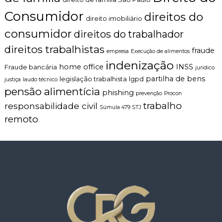
Consumidor
direitos do
direito imobiliário
consumidor
direitos do trabalhador
direitos trabalhistas
fraude
empresa
Execução de alimentos
indenização
home office
INSS
Fraude bancária
juridico
partilha de bens
legislação trabalhista
lgpd
justiça
laudo técnico
pensão alimentícia
phishing
prevenção
Procon
trabalho
responsabilidade civil
Súmula 479 STJ
remoto