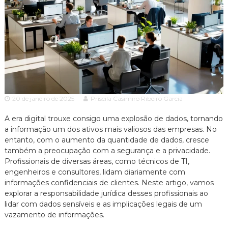
c
ã
o
i
P
a
a
A
u
l
d
o
v
e
o
s
p
c
e
20 de janeiro de 2025
Priscila Casimiro Ribeiro Garcia
a
c
c
i
A era digital trouxe consigo uma explosão de dados, tornando
a
a informação um dos ativos mais valiosos das empresas. No
i
l
entanto, com o aumento da quantidade de dados, cresce
a
i
também a preocupação com a segurança e a privacidade.
z
Profissionais de diversas áreas, como técnicos de TI,
a
engenheiros e consultores, lidam diariamente com
d
o
informações confidenciais de clientes. Neste artigo, vamos
e
explorar a responsabilidade jurídica desses profissionais ao
m
lidar com dados sensíveis e as implicações legais de um
D
vazamento de informações.
i
r