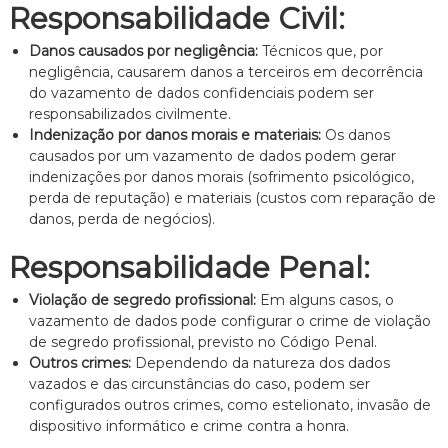
Responsabilidade Civil:
n
t
Danos causados por negligência:
Técnicos que, por
o
negligência, causarem danos a terceiros em decorrência
é
t
do vazamento de dados confidenciais podem ser
i
responsabilizados civilmente.
c
Indenização por danos morais e materiais:
Os danos
o
causados por um vazamento de dados podem gerar
,
indenizações por danos morais (sofrimento psicológico,
c
perda de reputação) e materiais (custos com reparação de
l
a
danos, perda de negócios).
r
o
Responsabilidade Penal:
e
p
Violação de segredo profissional:
Em alguns casos, o
e
vazamento de dados pode configurar o crime de violação
r
de segredo profissional, previsto no Código Penal.
s
o
Outros crimes:
Dependendo da natureza dos dados
n
vazados e das circunstâncias do caso, podem ser
a
configurados outros crimes, como estelionato, invasão de
l
dispositivo informático e crime contra a honra.
i