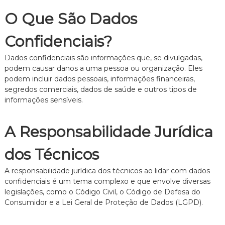
e
O Que São Dados
i
t
o
Confidenciais?
d
e
Dados confidenciais são informações que, se divulgadas,
F
podem causar danos a uma pessoa ou organização. Eles
a
podem incluir dados pessoais, informações financeiras,
m
segredos comerciais, dados de saúde e outros tipos de
í
l
informações sensíveis.
i
a
,
A Responsabilidade Jurídica
c
o
dos Técnicos
m
a
A responsabilidade jurídica dos técnicos ao lidar com dados
t
e
confidenciais é um tema complexo e que envolve diversas
n
legislações, como o Código Civil, o Código de Defesa do
d
Consumidor e a Lei Geral de Proteção de Dados (LGPD).
i
m
e