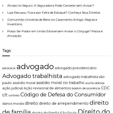
Atraso no Seguro: A Seguradora Pode Cancelar sem Avisar?
Loja Recusou Troca por Falta de Estoque? Conheça Seus Direitos
Comunhão Universal de Bens no Casamento Antigo: Regras e
Inventário
Posso Ser Fiador em União Estável sem Avisar o Cônjuge? Riscos e
Anulação
Tags
advogado
advogado previdenciário
advocacia
Advogado trabalhista
advogado trabalhista são
assédio moral no trabalho
paulo
assédio moral
auxílio-doença
CDC
ação judicial
Ação revisional de alimentos
boletim de ocorrência
Código de Defesa do Consumidor
clt
contrato
direito
direito
direito de arrependimento
danos morais
Direito do
de família
direito de família São Paulo