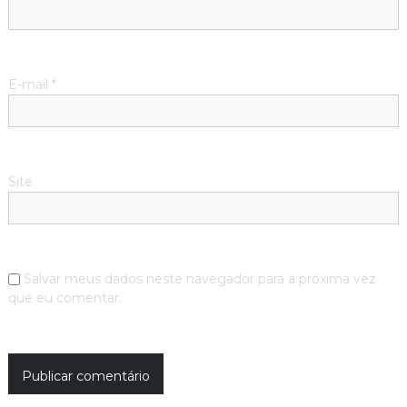
E-mail
*
Site
Salvar meus dados neste navegador para a próxima vez
que eu comentar.