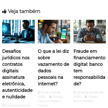
e
Veja também
g
a
ç
ã
Desafios
O que a lei diz
Fraude em
o
jurídicos nos
sobre
financiamento
contratos
vazamento de
digital: banco
d
digitais:
dados
tem
assinatura
pessoais na
responsabilida
e
eletrônica,
internet?
de?
P
autenticidade
22 de maio de
28 de dezembro de
e nulidade
2025
Priscila
2025
Oseias
o
Casimiro Ribeiro
Bueno Ribeiro
3 de novembro de
Garcia