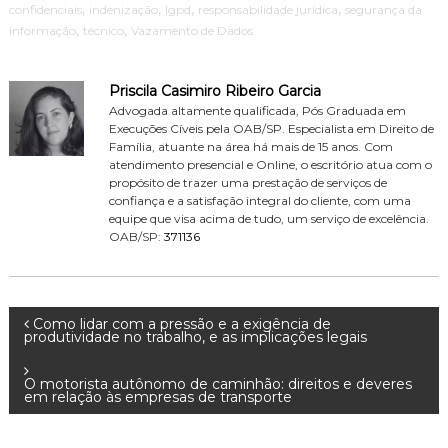
,
,
,
,
confidenciais
indenização
lgpd
responsabilidade jurídica
segurança da
,
,
informação
técnico
Vazamento de Dados
Priscila Casimiro Ribeiro Garcia
Advogada altamente qualificada, Pós Graduada em
Execuções Cíveis pela OAB/SP. Especialista em Direito de
Família, atuante na área há mais de 15 anos. Com
atendimento presencial e Online, o escritório atua com o
propósito de trazer uma prestação de serviços de
confiança e a satisfação integral do cliente, com uma
equipe que visa acima de tudo, um serviço de excelência.
OAB/SP:
371136
N
Como lidar com a pressão e a exigência de
produtividade no trabalho, e as implicações legais
a
O motorista autônomo de caminhão: direitos e deveres
em relação às empresas de transporte
v